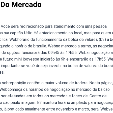
 Do Mercado
a. Você será redirecionado para atendimento com uma pessoa
na rua capitão félix. Há estacionamento no local, mas para quem 
blica. Webhorário de funcionamento da bolsa de valores (b3) a b
egundo o horário de brasília. Webno mercado a termo, as negoci
o de opções funcionará das 09h45 às 17h55. Weba negociação a
e futuro mini ibovespa iniciarão às 9h e encerrarão às 17h55. W
mportante se você deseja investir na bolsa de valores do brasil
es.
m sobreposição contêm o maior volume de traders. Nesta página
 Webconheça os horários de negociação no mercado de balcão
 ser efetuadas em todos os mercados e fases de. Centro de
r de são paulo imagem: B3 manterá horário ampliado para negocia
rio, já praticado anualmente entre novembro e março, será. Webvej