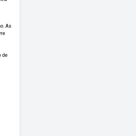
no. As
vre
o de