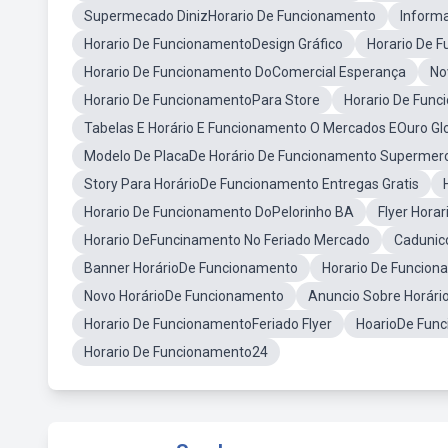
Supermecado DinizHorario De Funcionamento
Informa
Horario De FuncionamentoDesign Gráfico
Horario De 
Horario De Funcionamento DoComercial Esperança
No
Horario De FuncionamentoPara Store
Horario De Fun
Tabelas E Horário E Funcionamento O Mercados EOuro Gl
Modelo De PlacaDe Horário De Funcionamento Supermer
Story Para HorárioDe Funcionamento Entregas Gratis
Horario De Funcionamento DoPelorinho BA
Flyer Hora
Horario DeFuncinamento No Feriado Mercado
Cadunic
Banner HorárioDe Funcionamento
Horario De Funcion
Novo HorárioDe Funcionamento
Anuncio Sobre Horár
Horario De FuncionamentoFeriado Flyer
HoarioDe Fun
Horario De Funcionamento24