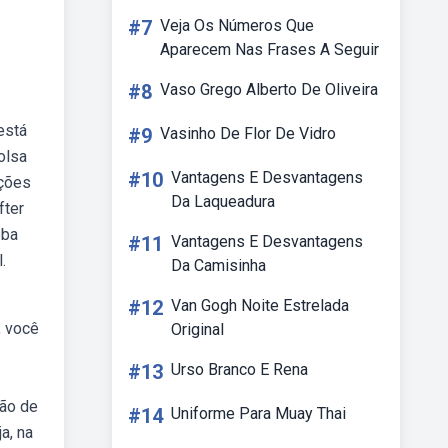
#7
Veja Os Números Que
Aparecem Nas Frases A Seguir
#8
Vaso Grego Alberto De Oliveira
está
#9
Vasinho De Flor De Vidro
olsa
#10
Vantagens E Desvantagens
ações
Da Laqueadura
fter
eba
#11
Vantagens E Desvantagens
.
Da Camisinha
#12
Van Gogh Noite Estrelada
, você
Original
#13
Urso Branco E Rena
ção de
#14
Uniforme Para Muay Thai
a, na