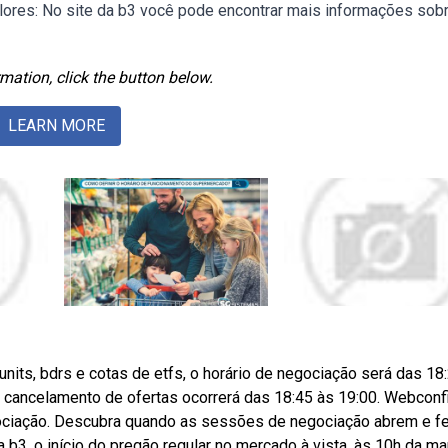
valores: No site da b3 você pode encontrar mais informações sob
mation, click the button below.
LEARN MORE
its, bdrs e cotas de etfs, o horário de negociação será das 18
e cancelamento de ofertas ocorrerá das 18:45 às 19:00. Webconf
ociação. Descubra quando as sessões de negociação abrem e 
 b3, o início do pregão regular no mercado à vista, às 10h da m