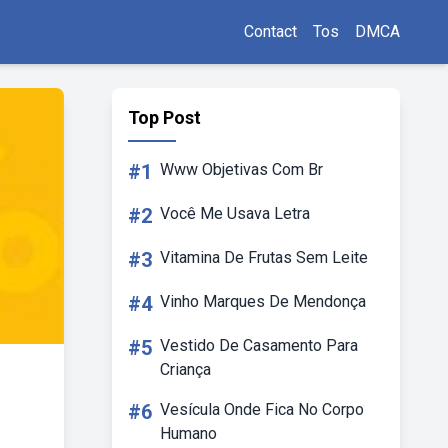
Contact
Tos
DMCA
Top Post
#1
Www Objetivas Com Br
#2
Você Me Usava Letra
#3
Vitamina De Frutas Sem Leite
#4
Vinho Marques De Mendonça
#5
Vestido De Casamento Para
Criança
#6
Vesícula Onde Fica No Corpo
Humano