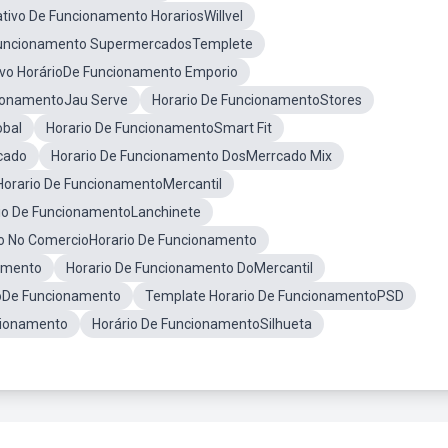
tivo De Funcionamento HorariosWillvel
Funcionamento SupermercadosTemplete
vo HorárioDe Funcionamento Emporio
cionamentoJau Serve
Horario De FuncionamentoStores
obal
Horario De FuncionamentoSmart Fit
cado
Horario De Funcionamento DosMerrcado Mix
Horario De FuncionamentoMercantil
rio De FuncionamentoLanchinete
o No ComercioHorario De Funcionamento
amento
Horario De Funcionamento DoMercantil
ioDe Funcionamento
Template Horario De FuncionamentoPSD
cionamento
Horário De FuncionamentoSilhueta