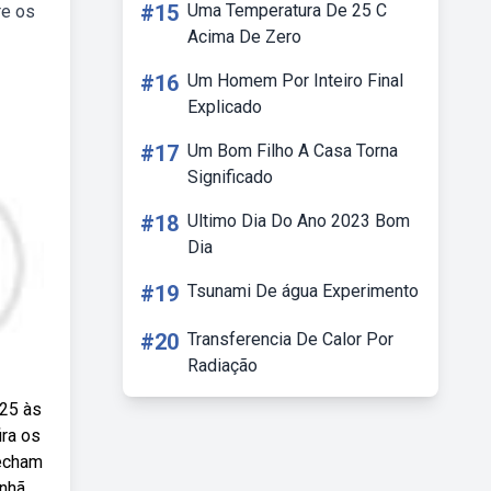
#15
Uma Temperatura De 25 C
re os
Acima De Zero
#16
Um Homem Por Inteiro Final
Explicado
#17
Um Bom Filho A Casa Torna
Significado
#18
Ultimo Dia Do Ano 2023 Bom
Dia
#19
Tsunami De água Experimento
#20
Transferencia De Calor Por
Radiação
:25 às
ira os
fecham
anhã