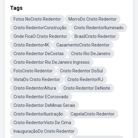
Tags
Fotos NoCristo Redentor
MorroDo Cristo Redentor
Cristo RedentorConstrução
Cristo RedentorIluminado
Onde FicaO Cristo Redentor
BrasilCristo Redentor
Cristo Redentor4K
CasamentoCristo Redentor
Cristo Redentor DeCostas
Cristo Rio DeJaneiro
Cristo Redentor Rio DeJaneiro Ingresso
FotoCristo Redentor
Cristo Redentor DoSul
VistaDo Cristo Redentor
Cristo RedentorRJ
Cristo RedentorAltura
Cristo Redentor DeNoite
Cristo Redentor ECorcovado
Cristo Redentor DeMinas Gerais
Cristo RedentorIlustração
CapelaCristo Redentor
Cristo RedentorVisto De Cima
InauguraçãoDo Cristo Redentor