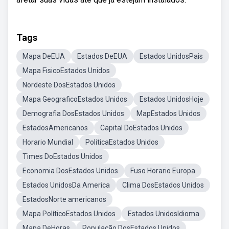
Tags
Mapa DeEUA
Estados DeEUA
Estados UnidosPais
Mapa FisicoEstados Unidos
Nordeste DosEstados Unidos
Mapa GeograficoEstados Unidos
Estados UnidosHoje
Demografia DosEstados Unidos
MapEstados Unidos
EstadosAmericanos
Capital DoEstados Unidos
Horario Mundial
PoliticaEstados Unidos
Times DoEstados Unidos
Economia DosEstados Unidos
Fuso Horario Europa
Estados UnidosDa America
Clima DosEstados Unidos
EstadosNorte americanos
Mapa PolíticoEstados Unidos
Estados UnidosIdioma
Mapa DeHoras
População DosEstados Unidos