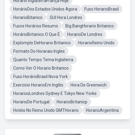
Horario InglaterraFrança Hoje
HorárioDos Estados Unidos Agora
Fuso HorarioBrasil
HorarioBitanico
GUI Hora Londres
Fusos Horários Resumo
Big BangHorario Britanico
HorárioBritanico O Que É
HorarioDe Londres
Explomplo DeHorario Britanico
HorarioReino Unido
Formato Do Horaraio Ingles
Quanto Tempo Tema Inglaterra
Como Ver O Horario Britanico
Fuso HorárioBrasil Nova York
Exercicio HorarioEm Inglês
Hora De Greenwich
HorariosLondres Sydney E Tokyo New Yorke
HorarioDe Portugal
HorarioBritanicp
Hotéis No Reino Unido GMTHorario
HorarioArgentina