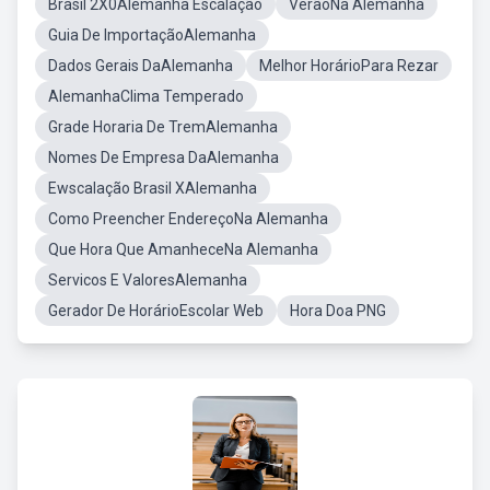
Brasil 2X0Alemanha Escalação
VerãoNa Alemanha
Guia De ImportaçãoAlemanha
Dados Gerais DaAlemanha
Melhor HorárioPara Rezar
AlemanhaClima Temperado
Grade Horaria De TremAlemanha
Nomes De Empresa DaAlemanha
Ewscalação Brasil XAlemanha
Como Preencher EndereçoNa Alemanha
Que Hora Que AmanheceNa Alemanha
Servicos E ValoresAlemanha
Gerador De HorárioEscolar Web
Hora Doa PNG