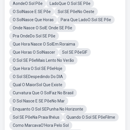
AondeO Sol Põe
LadoQue O Sol SE Põe
O SolNasce E SE Põe
Sol SE PõeNo Oeste
O SolNasce Que Horas
Para Que LadoO Sol SE Põe
Onde Nasce O SolE Onde SE Põe
Pra OndeDo Sol SE Põe
Que Hora Nasce O SolEm Roraima
Que Horas O SolNascer
Sol SE PõeGIF
O Sol SE PõeMais Lento No Verão
Que Hora O Sol SE PõeHoje
O Sol SEDespedindo Do DIA
Qual O MaiorSol Que Existe
Curvatura Que O SolFaz No Brasil
O Sol Nasce E SE PõeNo Mar
Enquanto O Sol SEPunha No Horizonte
Sol SE PõeNa Praia Ilhéus
Quando O Sol SE PõeFilme
Como MarcavaO'Hora Pelo Sol