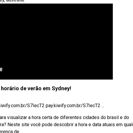
o horário de verão em Sydney!
y.com.br/S7IecT2 pay.kiwify.com.br/S7IecT2 ...
a visualizar a hora certa de diferentes cidades do brasil e do
a? Neste site você pode descobrir a hora e data atuais em qual
erença de.