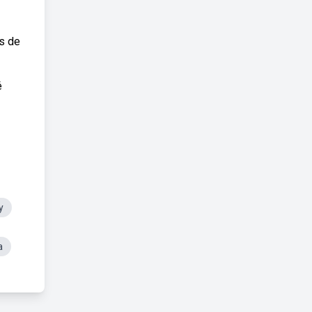
as de
é
y
a