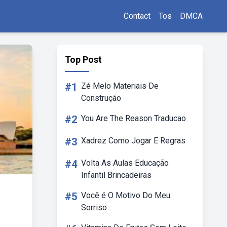
Contact
Tos
DMCA
Top Post
#1
Zé Melo Materiais De
Construção
#2
You Are The Reason Traducao
#3
Xadrez Como Jogar E Regras
#4
Volta As Aulas Educação
Infantil Brincadeiras
#5
Você é O Motivo Do Meu
Sorriso