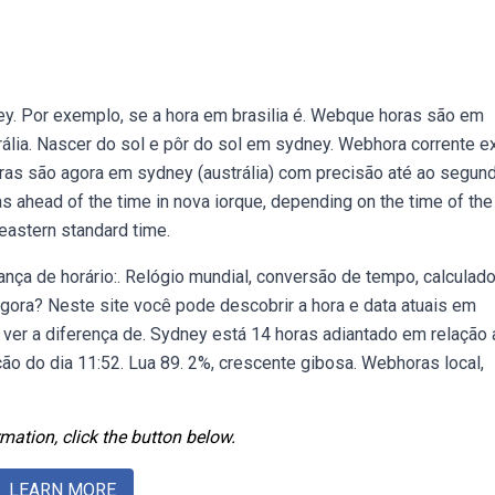
ney. Por exemplo, se a hora em brasilia é. Webque horas são em
rália. Nascer do sol e pôr do sol em sydney. Webhora corrente e
as são agora em sydney (austrália) com precisão até ao segund
s ahead of the time in nova iorque, depending on the time of the 
 eastern standard time.
ança de horário:. Relógio mundial, conversão de tempo, calculado
gora? Neste site você pode descobrir a hora e data atuais em
er a diferença de. Sydney está 14 horas adiantado em relação 
ção do dia 11:52. Lua 89. 2%, crescente gibosa. Webhoras local,
mation, click the button below.
LEARN MORE