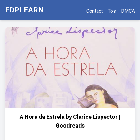
FDPLEARN
Contact
Tos
DMCA
A Hora da Estrela by Clarice Lispector |
Goodreads