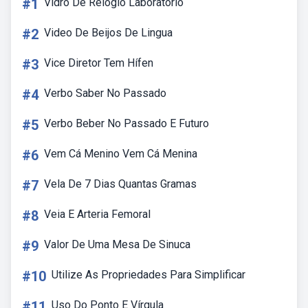
#1
Vidro De Relogio Laboratorio
#2
Video De Beijos De Lingua
#3
Vice Diretor Tem Hífen
#4
Verbo Saber No Passado
#5
Verbo Beber No Passado E Futuro
#6
Vem Cá Menino Vem Cá Menina
#7
Vela De 7 Dias Quantas Gramas
#8
Veia E Arteria Femoral
#9
Valor De Uma Mesa De Sinuca
#10
Utilize As Propriedades Para Simplificar
#11
Uso Do Ponto E Vírgula