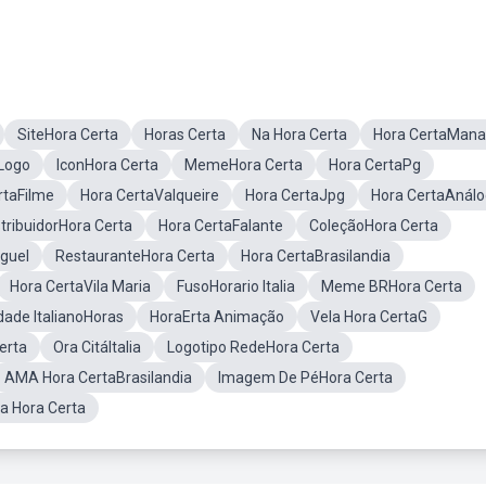
SiteHora Certa
Horas Certa
Na Hora Certa
Hora CertaMan
Logo
IconHora Certa
MemeHora Certa
Hora CertaPg
rtaFilme
Hora CertaValqueire
Hora CertaJpg
Hora CertaAnál
stribuidorHora Certa
Hora CertaFalante
ColeçãoHora Certa
guel
RestauranteHora Certa
Hora CertaBrasilandia
Hora CertaVila Maria
FusoHorario Italia
Meme BRHora Certa
dade ItalianoHoras
HoraErta Animação
Vela Hora CertaG
erta
Ora CitáItalia
Logotipo RedeHora Certa
AMA Hora CertaBrasilandia
Imagem De PéHora Certa
a Hora Certa