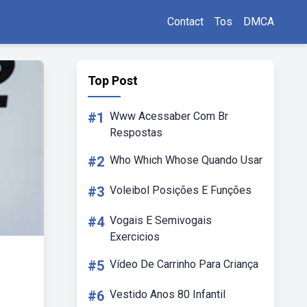
Contact
Tos
DMCA
Top Post
#1
Www Acessaber Com Br
Respostas
#2
Who Which Whose Quando Usar
#3
Voleibol Posições E Funções
#4
Vogais E Semivogais
Exercicios
#5
Vídeo De Carrinho Para Criança
#6
Vestido Anos 80 Infantil