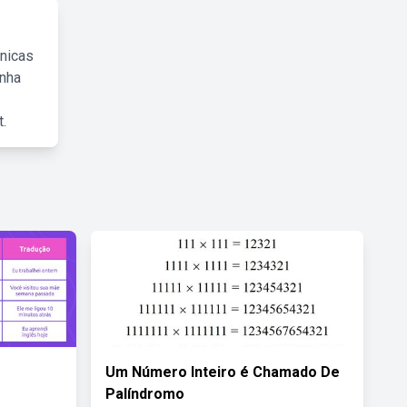
cnicas
inha
.
Um Número Inteiro é Chamado De
Palíndromo