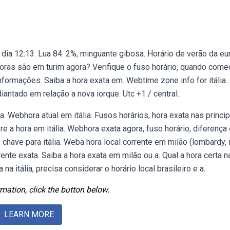
 dia 12:13. Lua 84. 2%, minguante gibosa. Horário de verão da eu
 horas são em turim agora? Verifique o fuso horário, quando come
nformações. Saiba a hora exata em. Webtime zone info for itália.
antado em relação a nova iorque. Utc +1 / central.
a. Webhora atual em itália. Fusos horários, hora exata nas princi
e a hora em itália. Webhora exata agora, fuso horário, diferença 
chave para itália. Weba hora local corrente em milão (lombardy, i
nte exata. Saiba a hora exata em milão ou a. Qual a hora certa n
na itália, precisa considerar o horário local brasileiro e a.
mation, click the button below.
LEARN MORE