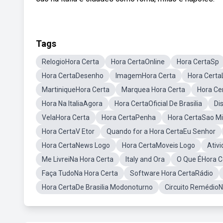
Tags
RelogioHora Certa
Hora CertaOnline
Hora CertaSp
Hora CertaDesenho
ImagemHora Certa
Hora Certa
MartiniqueHora Certa
Marquea Hora Certa
Hora Ce
Hora Na ItaliaAgora
Hora CertaOficial De Brasilia
Di
VelaHora Certa
Hora CertaPenha
Hora CertaSao Mi
Hora CertaV Etor
Quando for a Hora CertaEu Senhor
Hora CertaNews Logo
Hora CertaMoveis Logo
Ativi
Me LivreiNa Hora Certa
Italy and Ora
O Que ÉHora C
Faça TudoNa Hora Certa
Software Hora CertaRádio
Hora CertaDe Brasilia Modonoturno
Circuito RemédioN