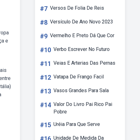
#7
Versos De Folia De Reis
#8
Versículo De Ano Novo 2023
ropa
#9
Vermelho E Preto Dá Que Cor
ça e
#10
Verbo Escrever No Futuro
#11
Veias E Arterias Das Pernas
pais
#12
Vatapa De Frango Facil
entre
tália)
#13
Vasos Grandes Para Sala
a
#14
Valor Do Livro Pai Rico Pai
Pobre
#15
Uréia Para Que Serve
#16
Unidade De Medida Da