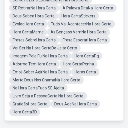
Como Fazer a EscolhaCerta Na Hora Certa
SE RetirarNa Hora Certa
A Palavra DitaNa Hora Certa
Deus Sabea Hora Certa
Hora CertaStickers
EvologHora Certa
Tudo Vai AcontecerNa Hora Certa
Hora CertaMeme
As Bençaos VemNa Hora Certa
Frases SobreHora Certa
Frase EsperarHora Certa
Vai Ser Na Hora CertaDo Jeito Certo
Imagem Pele FuiNa Hora Certa
Hora CertaPg
Adormo TemHora Certa
Hora CertaPenha
Emoji Saber AgirNa Hora Certa
Horas Certa
Morte Deus Nos ChamaNa Hora Certa
Na Hora CertaTudo SE Ajeita
Livro Seja a PessoaCerta Na Hora Certa
GratidãoHora Certa
Deus AgeNa Hora Certa
Hora Certa3D