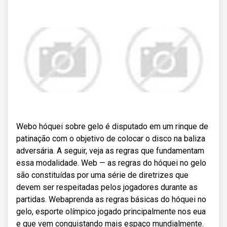
Webo hóquei sobre gelo é disputado em um rinque de
patinação com o objetivo de colocar o disco na baliza
adversária. A seguir, veja as regras que fundamentam
essa modalidade. Web — as regras do hóquei no gelo
são constituídas por uma série de diretrizes que
devem ser respeitadas pelos jogadores durante as
partidas. Webaprenda as regras básicas do hóquei no
gelo, esporte olímpico jogado principalmente nos eua
e que vem conquistando mais espaço mundialmente.