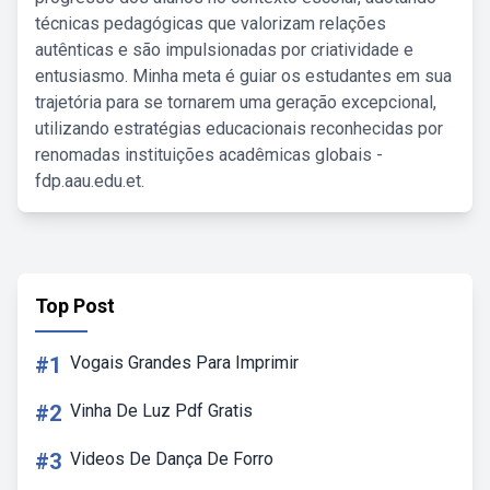
técnicas pedagógicas que valorizam relações
autênticas e são impulsionadas por criatividade e
entusiasmo. Minha meta é guiar os estudantes em sua
trajetória para se tornarem uma geração excepcional,
utilizando estratégias educacionais reconhecidas por
renomadas instituições acadêmicas globais -
fdp.aau.edu.et.
Top Post
#1
Vogais Grandes Para Imprimir
#2
Vinha De Luz Pdf Gratis
#3
Videos De Dança De Forro