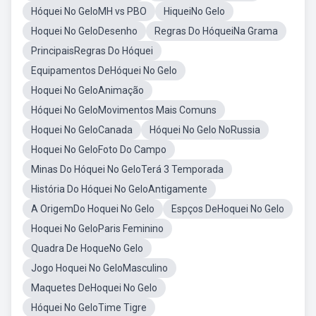
Hóquei No GeloMH vs PBO
HiqueiNo Gelo
Hoquei No GeloDesenho
Regras Do HóqueiNa Grama
PrincipaisRegras Do Hóquei
Equipamentos DeHóquei No Gelo
Hoquei No GeloAnimação
Hóquei No GeloMovimentos Mais Comuns
Hoquei No GeloCanada
Hóquei No Gelo NoRussia
Hoquei No GeloFoto Do Campo
Minas Do Hóquei No GeloTerá 3 Temporada
História Do Hóquei No GeloAntigamente
A OrigemDo Hoquei No Gelo
Espços DeHoquei No Gelo
Hoquei No GeloParis Feminino
Quadra De HoqueNo Gelo
Jogo Hoquei No GeloMasculino
Maquetes DeHoquei No Gelo
Hóquei No GeloTime Tigre