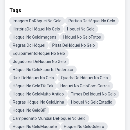
Tags
Imagem DoRóquei No Gelo
Partida DeHóquei No Gelo
HistóriaDo Hóquei No Gelo
Hoquei No Gelo
Hoquei No GeloImagens
Hóquei No GeloFotos
Regras Do Hóquei
Pista DeHóquei No Gelo
EquipamentoHóquei No Gelo
Jogadores DeHóquei No Gelo
Hóquei No GeloEsporte Poderoso
Rink DeHóquei No Gelo
QuadraDo Hóquei No Gelo
Hóquei No GeloTik Tok
Hoquei No GeloCom Carros
Hoquei No GeloMuito Antigo
Times DeHóquei No Gelo
Regras Hóquei No GeloLinha
Hoquei No GeloEstadio
Hoquei No GeloGIF
Campeonato Mundial DeHóquei No Gelo
Hóquei No GeloMaquete
Hoquei No GeloGoleiro