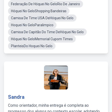
Federação De Hóquei No GeloRio De Janeiro
Hóquei No GeloShopping Bandeiras
Camisa De Time USA DeHóquei No Gelo
Hoquei No GeloParalimpico
Camisa De Capitão Do Time DeHóquei No Gelo
Hóquei No GeloMemorial Cupom Times
PlanteisDo Hoquei No Gelo
Sandra
Como orientador, minha entrega é completa ao
progresso dos alunos no contexto escolar, adotando