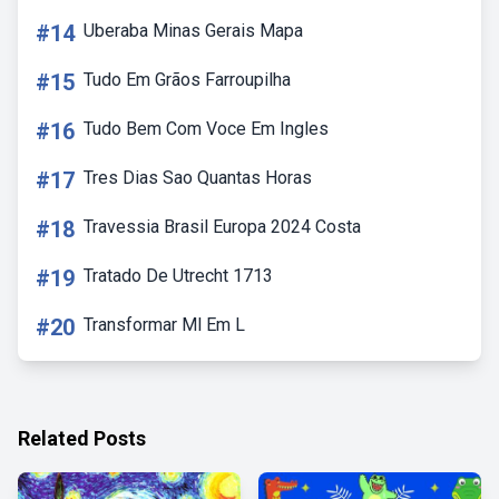
#14
Uberaba Minas Gerais Mapa
#15
Tudo Em Grãos Farroupilha
#16
Tudo Bem Com Voce Em Ingles
#17
Tres Dias Sao Quantas Horas
#18
Travessia Brasil Europa 2024 Costa
#19
Tratado De Utrecht 1713
#20
Transformar Ml Em L
Related Posts