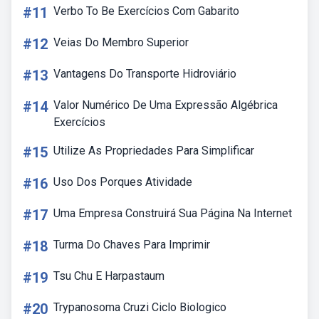
#11
Verbo To Be Exercícios Com Gabarito
#12
Veias Do Membro Superior
#13
Vantagens Do Transporte Hidroviário
#14
Valor Numérico De Uma Expressão Algébrica
Exercícios
#15
Utilize As Propriedades Para Simplificar
#16
Uso Dos Porques Atividade
#17
Uma Empresa Construirá Sua Página Na Internet
#18
Turma Do Chaves Para Imprimir
#19
Tsu Chu E Harpastaum
#20
Trypanosoma Cruzi Ciclo Biologico