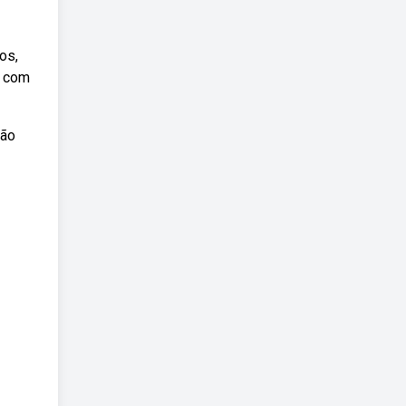
os,
o com
vão