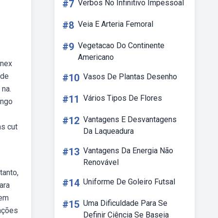
#7
Verbos No Infinitivo Impessoal
#8
Veia E Arteria Femoral
#9
Vegetacao Do Continente
Americano
unex
 de
#10
Vasos De Plantas Desenho
 na.
#11
Vários Tipos De Flores
ongo
#12
Vantagens E Desvantagens
s cut
Da Laqueadura
#13
Vantagens Da Energia Não
Renovável
tanto,
#14
Uniforme De Goleiro Futsal
ara
uem
#15
Uma Dificuldade Para Se
rações
Definir Ciência Se Baseia