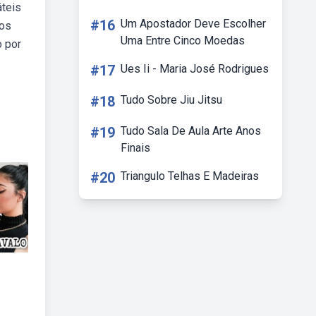
teis
#16
Um Apostador Deve Escolher
sos
Uma Entre Cinco Moedas
o por
#17
Ues Ii - Maria José Rodrigues
#18
Tudo Sobre Jiu Jitsu
#19
Tudo Sala De Aula Arte Anos
Finais
#20
Triangulo Telhas E Madeiras