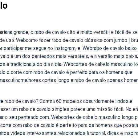
lo
ana grande, o rabo de cavalo alto é muito versátil e fácil de se
ode usá. Webcomo fazer rabo de cavalo clássico com jumbo | br
er participar me segue no instagram, e. Webrabo de cavalo baixo
avalo é um dos penteados mais versáteis, e a versão mais baixa,
 e tradicionais do dia a dia. Webcortes de cabelo masculino l
valo o corte com rabo de cavalo é perfeito para os homens que
masculinomelhores cortes longo e rabo de cavalo apenas homen
de rabo de cavalo? Confira 60 modelos absurdamente lindos e
zer um rabo de cavalo simples parece uma missão fácil. No en
xar o seu penteado com. Webcortes de cabelo masculino longo p
 o corte com rabo de cavalo é perfeito para os homens que poss
tos vídeos interessantes relacionados à tutorial, dicas e inspi