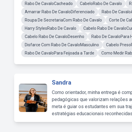
Rabo De CavaloCacheado
CabeloRabo De Cavalo
R
Amarrar Rabo De CavaloDiferenciado
Rabo De Cavalo
Roupa De SecretariaCom Rabo De Cavalo
Corte De Ca
Harry StylesRabo De Cavalo
Cabelo Rabo De CavaloCu
Cabelo Rabo De CavaloDesenho
Rabo De CavaloPara
Disfarce Com Rabo De CavaloMasculino
Cabelo Pres
Rabo De CavaloPara Feijoada a Tarde
Como Medir Rab
Sandra
Como orientador, minha entrega é comp
pedagógicas que valorizam relações au
meta é guiar os estudantes em sua traj
estratégias educacionais reconhecidas