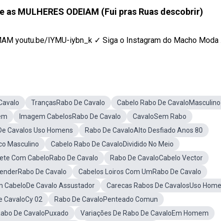
as MULHERES ODEIAM (Fui pras Ruas descobrir)
outu.be/IYMU-iybn_k ✓ Siga o Instagram do Macho Moda ..
Cavalo
TrançasRabo De Cavalo
Cabelo Rabo De CavaloMasculino
em
Imagem CabelosRabo De Cavalo
CavaloSem Rabo
 De Cavalos Uso Homens
Rabo De CavaloAlto Desfiado Anos 80
co Masculino
Cabelo Rabo De CavaloDividido No Meio
ete Com CabeloRabo De Cavalo
Rabo De CavaloCabelo Vector
renderRabo De Cavalo
Cabelos Loiros Com UmRabo De Cavalo
CabeloDe Cavalo Assustador
Carecas Rabos De CavalosUso Hom
e CavaloCy 02
Rabo De CavaloPenteado Comun
Rabo De CavaloPuxado
Variações De Rabo De CavaloEm Homem