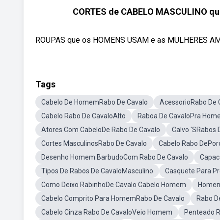
CORTES de CABELO MASCULINO que 
ROUPAS que os HOMENS USAM e as MULHERES AMAM y
Tags
Cabelo De HomemRabo De Cavalo
AcessorioRabo De 
Cabelo Rabo De CavaloAlto
Raboa De CavaloPra Hom
Atores Com CabeloDe Rabo De Cavalo
Calvo 'SRabos
Cortes MasculinosRabo De Cavalo
Cabelo Rabo DePor
Desenho Homem BarbudoCom Rabo De Cavalo
Capac
Tipos De Rabos De CavaloMasculino
Casquete Para P
Como Deixo RabinhoDe Cavalo Cabelo Homem
Homem 
Cabelo Comprito Para HomemRabo De Cavalo
Rabo D
Cabelo Cinza Rabo De CavaloVeio Homem
Penteado 