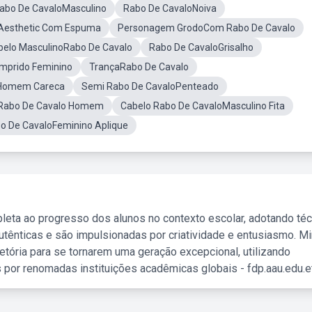
abo De CavaloMasculino
Rabo De CavaloNoiva
Aesthetic Com Espuma
Personagem GrodoCom Rabo De Cavalo
belo MasculinoRabo De Cavalo
Rabo De CavaloGrisalho
mprido Feminino
TrançaRabo De Cavalo
 Homem Careca
Semi Rabo De CavaloPenteado
oRabo De Cavalo Homem
Cabelo Rabo De CavaloMasculino Fita
o De CavaloFeminino Aplique
leta ao progresso dos alunos no contexto escolar, adotando té
tênticas e são impulsionadas por criatividade e entusiasmo. M
etória para se tornarem uma geração excepcional, utilizando
 por renomadas instituições acadêmicas globais - fdp.aau.edu.et