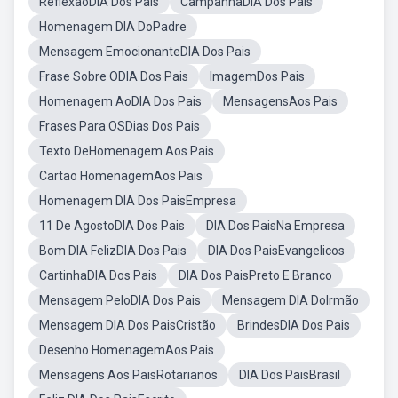
ReflexãoDIA Dos Pais
CampanhaDIA Dos Pais
Homenagem DIA DoPadre
Mensagem EmocionanteDIA Dos Pais
Frase Sobre ODIA Dos Pais
ImagemDos Pais
Homenagem AoDIA Dos Pais
MensagensAos Pais
Frases Para OSDias Dos Pais
Texto DeHomenagem Aos Pais
Cartao HomenagemAos Pais
Homenagem DIA Dos PaisEmpresa
11 De AgostoDIA Dos Pais
DIA Dos PaisNa Empresa
Bom DIA FelizDIA Dos Pais
DIA Dos PaisEvangelicos
CartinhaDIA Dos Pais
DIA Dos PaisPreto E Branco
Mensagem PeloDIA Dos Pais
Mensagem DIA DoIrmão
Mensagem DIA Dos PaisCristão
BrindesDIA Dos Pais
Desenho HomenagemAos Pais
Mensagens Aos PaisRotarianos
DIA Dos PaisBrasil