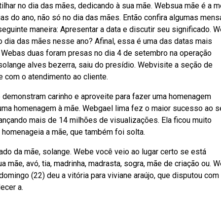
lhar no dia das mães, dedicando à sua mãe. Websua mãe é a m
s do ano, não só no dia das mães. Então confira algumas men
seguinte maneira: Apresentar a data e discutir seu significado. 
o dia das mães nesse ano? Afinal, essa é uma das datas mais
. Webas duas foram presas no dia 4 de setembro na operação
 solange alves bezerra, saiu do presídio. Webvisite a seção de
e com o atendimento ao cliente.
 demonstram carinho e aproveite para fazer uma homenagem
z uma homenagem à mãe. Webgael lima fez o maior sucesso ao s
cançando mais de 14 milhões de visualizações. Ela ficou muito
 homenageia a mãe, que também foi solta.
ado da mãe, solange. Webe você veio ao lugar certo se está
mãe, avó, tia, madrinha, madrasta, sogra, mãe de criação ou. 
omingo (22) deu a vitória para viviane araújo, que disputou com 
ecer a.