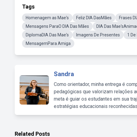
Tags
Homenagem as Mae's
Feliz DIA DasMães
Frases D
Mensagens ParaO DIA Das Mães
DIA Das Mae'sAnima
DiplomaDIA Das Mae's
Imagens De Presentes
1 De
MensagemPara Amiga
Sandra
Como orientador, minha entrega é comp
pedagógicas que valorizam relações au
meta é guiar os estudantes em sua traj
estratégias educacionais reconhecidas
Related Posts