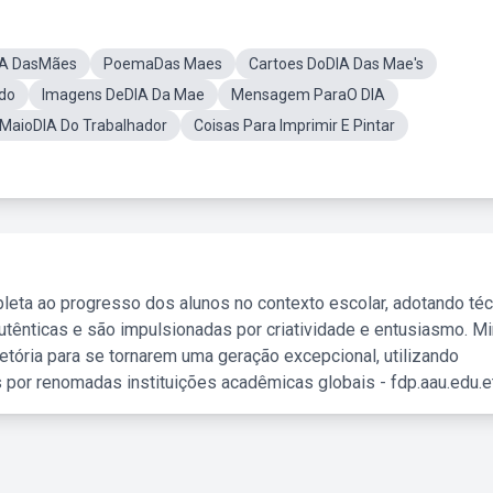
IA DasMães
PoemaDas Maes
Cartoes DoDIA Das Mae's
do
Imagens DeDIA Da Mae
Mensagem ParaO DIA
 MaioDIA Do Trabalhador
Coisas Para Imprimir E Pintar
leta ao progresso dos alunos no contexto escolar, adotando té
tênticas e são impulsionadas por criatividade e entusiasmo. M
etória para se tornarem uma geração excepcional, utilizando
 por renomadas instituições acadêmicas globais - fdp.aau.edu.et