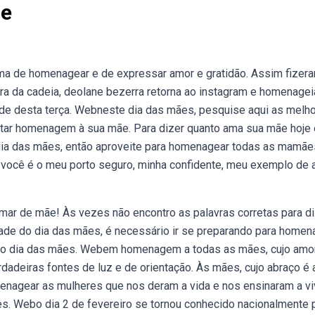
ae
a de homenagear e de expressar amor e gratidão. Assim fizer
a da cadeia, deolane bezerra retorna ao instagram e homenagei
arde desta terça. Webneste dia das mães, pesquise aqui as melh
tar homenagem à sua mãe. Para dizer quanto ama sua mãe hoje 
 das mães, então aproveite para homenagear todas as mamãe
 você é o meu porto seguro, minha confidente, meu exemplo de
chamar de mãe! Às vezes não encontro as palavras corretas para d
ade do dia das mães, é necessário ir se preparando para homen
ara o dia das mães. Webem homenagem a todas as mães, cujo amo
rdadeiras fontes de luz e de orientação. Às mães, cujo abraço é a
nagear as mulheres que nos deram a vida e nos ensinaram a viv
es. Webo dia 2 de fevereiro se tornou conhecido nacionalmente 