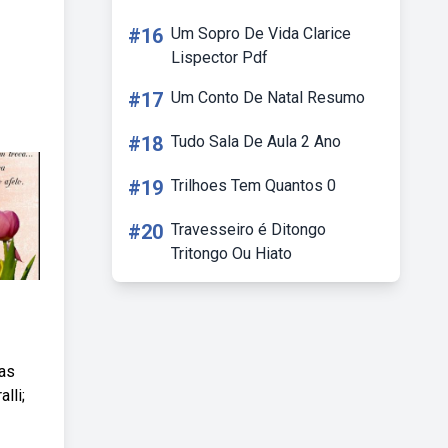
#16
Um Sopro De Vida Clarice
Lispector Pdf
#17
Um Conto De Natal Resumo
#18
Tudo Sala De Aula 2 Ano
#19
Trilhoes Tem Quantos 0
#20
Travesseiro é Ditongo
Tritongo Ou Hiato
das
lli;