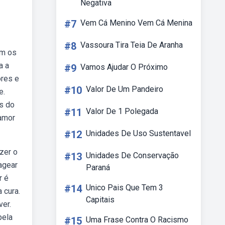
Negativa
#7
Vem Cá Menino Vem Cá Menina
#8
Vassoura Tira Teia De Aranha
am os
a a
#9
Vamos Ajudar O Próximo
ores e
#10
Valor De Um Pandeiro
e.
s do
#11
Valor De 1 Polegada
 amor
#12
Unidades De Uso Sustentavel
izer o
#13
Unidades De Conservação
agear
Paraná
r é
#14
Unico Pais Que Tem 3
 cura.
Capitais
er.
pela
#15
Uma Frase Contra O Racismo