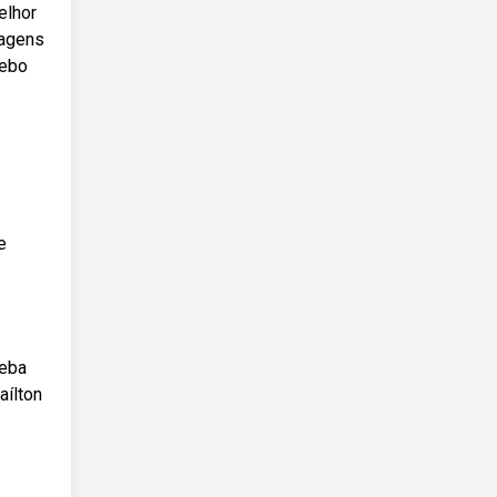
elhor
sagens
Webo
e
Weba
aílton