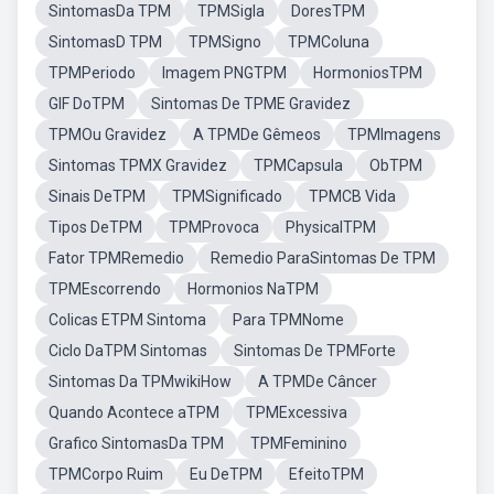
SintomasDa TPM
TPMSigla
DoresTPM
SintomasD TPM
TPMSigno
TPMColuna
TPMPeriodo
Imagem PNGTPM
HormoniosTPM
GIF DoTPM
Sintomas De TPME Gravidez
TPMOu Gravidez
A TPMDe Gêmeos
TPMImagens
Sintomas TPMX Gravidez
TPMCapsula
ObTPM
Sinais DeTPM
TPMSignificado
TPMCB Vida
Tipos DeTPM
TPMProvoca
PhysicalTPM
Fator TPMRemedio
Remedio ParaSintomas De TPM
TPMEscorrendo
Hormonios NaTPM
Colicas ETPM Sintoma
Para TPMNome
Ciclo DaTPM Sintomas
Sintomas De TPMForte
Sintomas Da TPMwikiHow
A TPMDe Câncer
Quando Acontece aTPM
TPMExcessiva
Grafico SintomasDa TPM
TPMFeminino
TPMCorpo Ruim
Eu DeTPM
EfeitoTPM