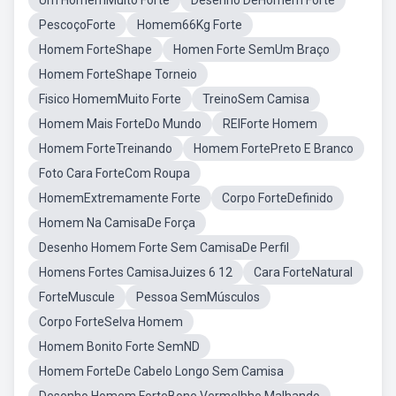
Um HomemMuito Forte
Desenho DeHomem Forte
PescoçoForte
Homem66Kg Forte
Homem ForteShape
Homen Forte SemUm Braço
Homem ForteShape Torneio
Fisico HomemMuito Forte
TreinoSem Camisa
Homem Mais ForteDo Mundo
REIForte Homem
Homem ForteTreinando
Homem FortePreto E Branco
Foto Cara ForteCom Roupa
HomemExtremamente Forte
Corpo ForteDefinido
Homem Na CamisaDe Força
Desenho Homem Forte Sem CamisaDe Perfil
Homens Fortes CamisaJuizes 6 12
Cara ForteNatural
ForteMuscule
Pessoa SemMúsculos
Corpo ForteSelva Homem
Homem Bonito Forte SemND
Homem ForteDe Cabelo Longo Sem Camisa