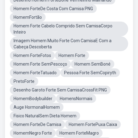
Desenho Homem ForteBone Vermelhho Malhando
Homem ForteDe Costa Com Camisa PNG
HomemFortão
Homem Forte Cabelo Comprido Sem CamisaCorpo
Inteiro
Imagem Homem Muito Forte Com CamisaE Com a
Cabeça Descoberta
Homem ForteFotos
Homem Forte
Homem Forte SemPescoço
Homem SemBoné
Homem ForteTatuado
Pessoa Forte SemCopiryth
PretoForte
Desenho Garoto Forte Sem CamisaCrossFit PNG
HomemBodybuilder
HomensNormais
Auge HormonalHomem
Fisico NaturalSem Dieta Homem
Homem ForteDe Camisa
Homem FortePuxa Caixa
HomemNegro Forte
Homem ForteMagro