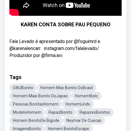
KAREN CONTA SOBRE PAU PEQUENO
Fala Levado é apresentado por @foguimrd e
@karenalencarr . instagram.com/falalevado/
Produzidor por @firma.avi.
Tags
OAUBonito
Homem Mas Bonito DoBrasil
Homem Mais Bonito DoJapao
HomemBelo
Pessoas BonitasHomem
HomemLindo
ModeloHomem
RapazBonito
RapazesBonitos
Homem BonitoDe Bigode
Neymar De Cuecas
ImagensBonito
Homem BonitoEscape