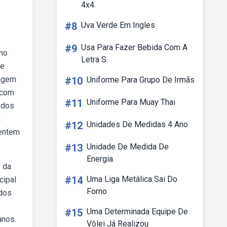
4x4
#8
Uva Verde Em Ingles
#9
Usa Para Fazer Bebida Com A
 no
Letra S
ue
sagem
#10
Uniforme Para Grupo De Irmãs
 com
#11
Uniforme Para Muay Thai
 dos
a
#12
Unidades De Medidas 4 Ano
sentem
#13
Unidade De Medida De
Energia
 da
#14
Uma Liga Metálica Sai Do
cipal
Forno
 dos
#15
Uma Determinada Equipe De
anos.
Vôlei Já Realizou