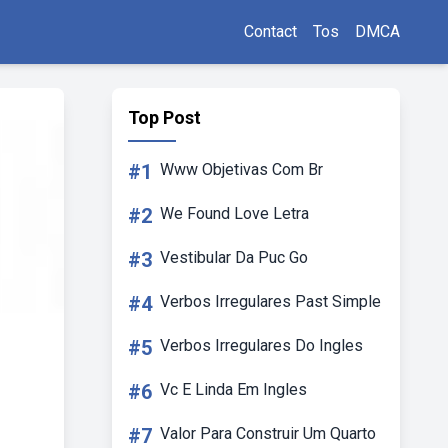
Contact
Tos
DMCA
Top Post
#1
Www Objetivas Com Br
#2
We Found Love Letra
#3
Vestibular Da Puc Go
#4
Verbos Irregulares Past Simple
#5
Verbos Irregulares Do Ingles
#6
Vc E Linda Em Ingles
#7
Valor Para Construir Um Quarto