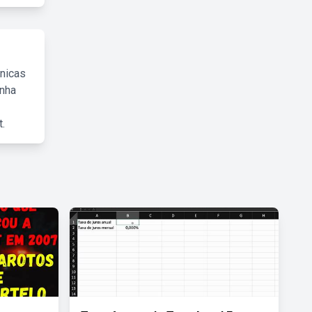
cnicas
inha
.