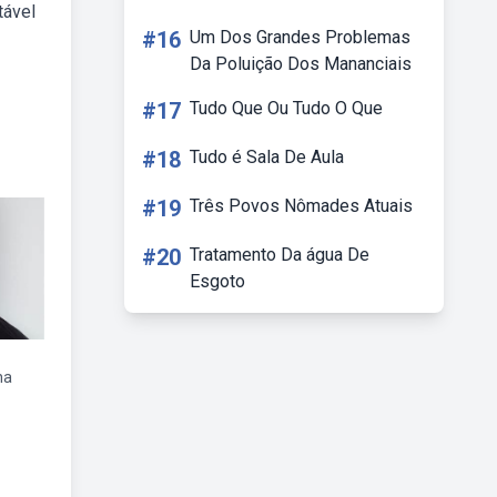
tável
#16
Um Dos Grandes Problemas
Da Poluição Dos Mananciais
#17
Tudo Que Ou Tudo O Que
#18
Tudo é Sala De Aula
#19
Três Povos Nômades Atuais
#20
Tratamento Da água De
Esgoto
na