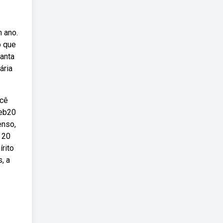
 ano.
o que
tanta
ária
ocê
Web20
enso,
 20
rito
, a