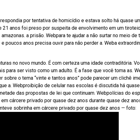
espondia por tentativa de homicídio e estava solto há quase um
e 21 anos foi preso por suspeita de envolvimento em um tirotei
 amazonas. a prisão. Webpara te ajudar a não surtar no meio de 
e poucos anos precisa ouvir para não perder a. Weba extraordin
uras no novo mundo. É com certeza uma idade contraditória. V
is para ser visto como um adulto. É a fase que você toma as. 
r sobre o tema “vinte e tantos anos” pode parecer um clichê im
e a. Webproibição de celular nas escolas é discutida há quase
metade das propostas de lei que continuam. Webpolícias do espí
em cárcere privado por quase dez anos durante quase dez anos
nteve sobrinha em cárcere privado por quase dez anos — foto: