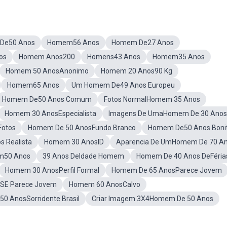
De50 Anos
Homem56 Anos
Homem De27 Anos
os
Homem Anos200
Homens43 Anos
Homem35 Anos
Homem 50 AnosAnonimo
Homem 20 Anos90 Kg
Homem65 Anos
Um Homem De49 Anos Europeu
Homem De50 Anos Comum
Fotos NormalHomem 35 Anos
Homem 30 AnosEspecialista
Imagens De UmaHomem De 30 Anos
otos
Homem De 50 AnosFundo Branco
Homem De50 Anos Boni
 Realista
Homem 30 AnosID
Aparencia De UmHomem De 70 A
m50 Anos
39 Anos DeIdade Homem
Homem De 40 Anos DeFéria
Homem 30 AnosPerfil Formal
Homem De 65 AnosParece Jovem
SE Parece Jovem
Homem 60 AnosCalvo
0 AnosSorridente Brasil
Criar Imagem 3X4Homem De 50 Anos