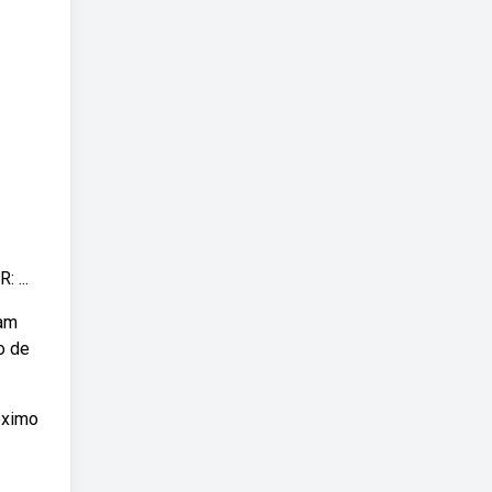
 ...
vam
o de
óximo