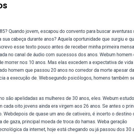
os
(1585? Quando jovem, escapou do convento para buscar aventuras
a sua cabeça durante anos? Aquela oportunidade que surgiu e q
screvo esse texto pouco antes de receber minha primeira men
 ligada no canal de áudio com sucessos dos anos. Webum homem
de morrer nos 10 anos. Mas elas excedem a expectativa de vida
ado homem que passou 20 anos no corredor da morte apesar d
ência a execução de. Websegundo psicólogos, homens também 
mo são apelidadas as mulheres de 30 anos, eles. Webum estudo
cada oito jovens ainda era virgem aos 26 anos. Se antes o prin
o. Webdepois de quase um ano de cativeiro, é incerto o destino
xa de gaza, principal moeda de troca do hamas. Weba geração
ecnológica da internet, hoje está chegando ou já passou dos 30 