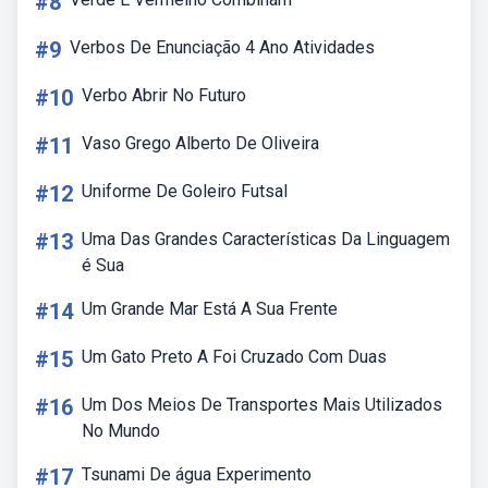
#8
#9
Verbos De Enunciação 4 Ano Atividades
#10
Verbo Abrir No Futuro
#11
Vaso Grego Alberto De Oliveira
#12
Uniforme De Goleiro Futsal
#13
Uma Das Grandes Características Da Linguagem
é Sua
#14
Um Grande Mar Está A Sua Frente
#15
Um Gato Preto A Foi Cruzado Com Duas
#16
Um Dos Meios De Transportes Mais Utilizados
No Mundo
#17
Tsunami De água Experimento