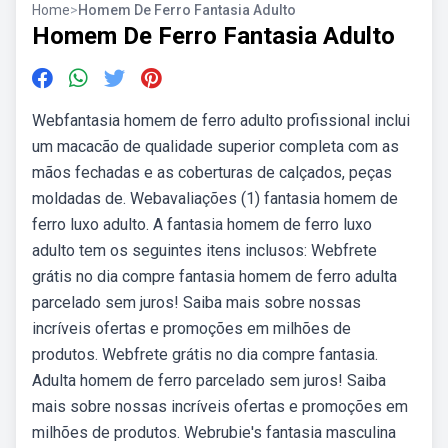
Home
>
Homem De Ferro Fantasia Adulto
Homem De Ferro Fantasia Adulto
Webfantasia homem de ferro adulto profissional inclui
um macacão de qualidade superior completa com as
mãos fechadas e as coberturas de calçados, peças
moldadas de. Webavaliações (1) fantasia homem de
ferro luxo adulto. A fantasia homem de ferro luxo
adulto tem os seguintes itens inclusos: Webfrete
grátis no dia compre fantasia homem de ferro adulta
parcelado sem juros! Saiba mais sobre nossas
incríveis ofertas e promoções em milhões de
produtos. Webfrete grátis no dia compre fantasia.
Adulta homem de ferro parcelado sem juros! Saiba
mais sobre nossas incríveis ofertas e promoções em
milhões de produtos. Webrubie's fantasia masculina