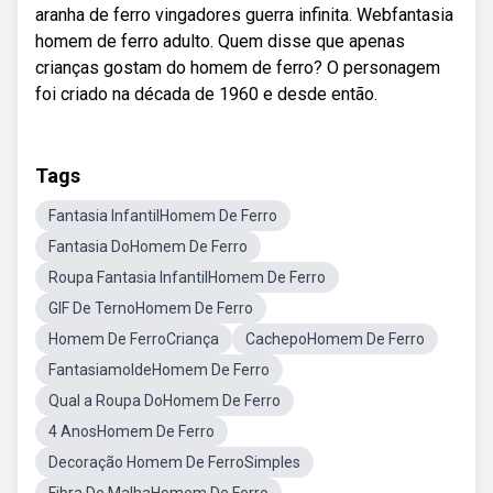
aranha de ferro vingadores guerra infinita. Webfantasia
homem de ferro adulto. Quem disse que apenas
crianças gostam do homem de ferro? O personagem
foi criado na década de 1960 e desde então.
Tags
Fantasia InfantilHomem De Ferro
Fantasia DoHomem De Ferro
Roupa Fantasia InfantilHomem De Ferro
GIF De TernoHomem De Ferro
Homem De FerroCriança
CachepoHomem De Ferro
FantasiamoldeHomem De Ferro
Qual a Roupa DoHomem De Ferro
4 AnosHomem De Ferro
Decoração Homem De FerroSimples