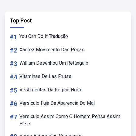
Top Post
#1
You Can Do It Tradução
#2
Xadrez Movimento Das Peças
#3
William Desenhou Um Retângulo
#4
Vitaminas De Las Frutas
#5
Vestimentas Da Região Norte
#6
Versiculo Fuja Da Aparencia Do Mal
#7
Versiculo Assim Como O Homem Pensa Assim
Ele é
Verde E Vermelho Combinam