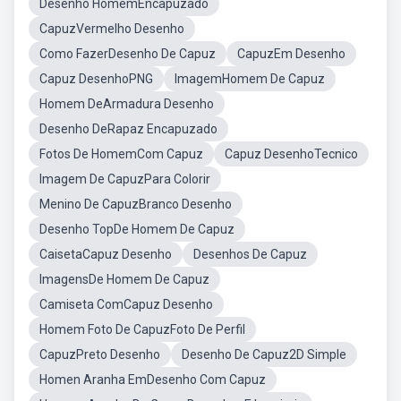
Desenho HomemEncapuzado
CapuzVermelho Desenho
Como FazerDesenho De Capuz
CapuzEm Desenho
Capuz DesenhoPNG
ImagemHomem De Capuz
Homem DeArmadura Desenho
Desenho DeRapaz Encapuzado
Fotos De HomemCom Capuz
Capuz DesenhoTecnico
Imagem De CapuzPara Colorir
Menino De CapuzBranco Desenho
Desenho TopDe Homem De Capuz
CaisetaCapuz Desenho
Desenhos De Capuz
ImagensDe Homem De Capuz
Camiseta ComCapuz Desenho
Homem Foto De CapuzFoto De Perfil
CapuzPreto Desenho
Desenho De Capuz2D Simple
Homen Aranha EmDesenho Com Capuz