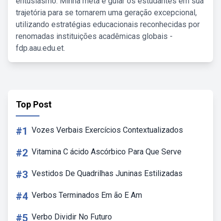
entusiasmo. Minha meta é guiar os estudantes em sua
trajetória para se tornarem uma geração excepcional,
utilizando estratégias educacionais reconhecidas por
renomadas instituições acadêmicas globais -
fdp.aau.edu.et.
Top Post
#1
Vozes Verbais Exercícios Contextualizados
#2
Vitamina C ácido Ascórbico Para Que Serve
#3
Vestidos De Quadrilhas Juninas Estilizadas
#4
Verbos Terminados Em ão E Am
#5
Verbo Dividir No Futuro