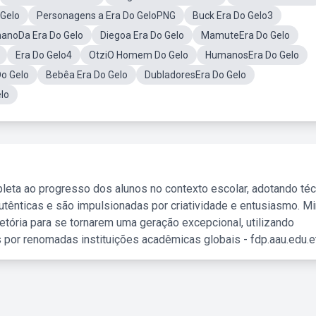
 Gelo
Personagens a Era Do GeloPNG
Buck Era Do Gelo3
anoDa Era Do Gelo
Diegoa Era Do Gelo
MamuteEra Do Gelo
Era Do Gelo4
OtziO Homem Do Gelo
HumanosEra Do Gelo
o Gelo
Bebêa Era Do Gelo
DubladoresEra Do Gelo
lo
leta ao progresso dos alunos no contexto escolar, adotando té
tênticas e são impulsionadas por criatividade e entusiasmo. M
etória para se tornarem uma geração excepcional, utilizando
 por renomadas instituições acadêmicas globais - fdp.aau.edu.et