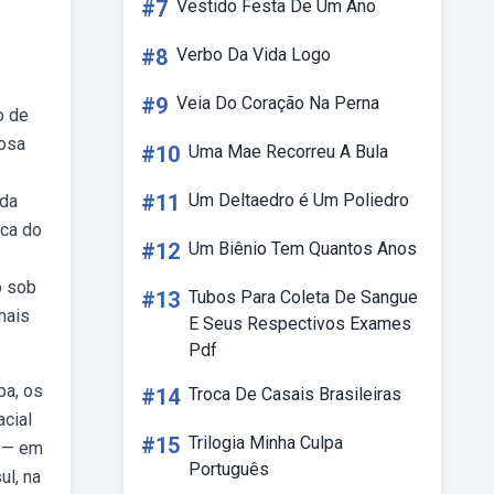
#7
Vestido Festa De Um Ano
#8
Verbo Da Vida Logo
#9
Veia Do Coração Na Perna
o de
mosa
#10
Uma Mae Recorreu A Bula
#11
Um Deltaedro é Um Poliedro
 da
ica do
#12
Um Biênio Tem Quantos Anos
o sob
#13
Tubos Para Coleta De Sangue
mais
E Seus Respectivos Exames
Pdf
pa, os
#14
Troca De Casais Brasileiras
cial
#15
Trilogia Minha Culpa
b — em
Português
ul, na