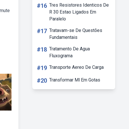
#16
Tres Resistores Identicos De
amute
R 30 Estao Ligados Em
Paralelo
#17
Tratavam-se De Questões
Fundamentais
#18
Tratamento De Agua
Fluxograma
#19
Transporte Aereo De Carga
#20
Transformar Ml Em Gotas