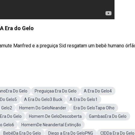
A Era do Gelo
mamute Manfred e a preguiça Sid resgatam um bebê humano órfã
noEra Do Gelo
Preguiçaa Era Do Gelo
A Era Do Gelo4
 Do Gelo5
A Era Do Gelo3 Buck
A Era Do Gelo1
o Gelo2
Homem Do GeloNeander
Era Do GeloTapa Olho
Era Do Gelo
Homem De GeloDescoberta
GambasEra Do Gelo
Do Gelo6
HomemDe Neandertal Extinção
BebêDa Era Do Gelo
Diego a Era Do GeloPNG
CIDDa Era Do Gelo