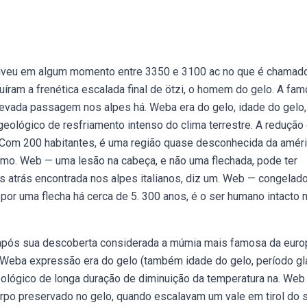
iveu em algum momento entre 3350 e 3100 ac no que é chamad
tuíram a frenética escalada final de ötzi, o homem do gelo. A fa
vada passagem nos alpes há. Weba era do gelo, idade do gelo,
 geológico de resfriamento intenso do clima terrestre. A redução
Com 200 habitantes, é uma região quase desconhecida da amér
mo. Web — uma lesão na cabeça, e não uma flechada, pode ter
s atrás encontrada nos alpes italianos, diz um. Web — congelad
o por uma flecha há cerca de 5. 300 anos, é o ser humano intacto 
pós sua descoberta considerada a múmia mais famosa da euro
Weba expressão era do gelo (também idade do gelo, período gla
 geológico de longa duração de diminuição da temperatura na. We
rpo preservado no gelo, quando escalavam um vale em tirol do s