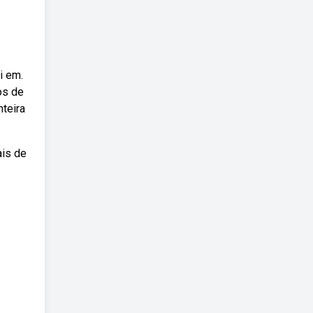
i em.
os de
teira
ais de