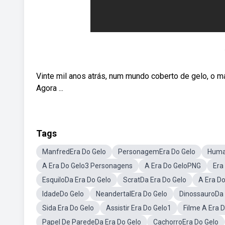
Vinte mil anos atrás, num mundo coberto de gelo, o 
Agora ...
Tags
ManfredEra Do Gelo
PersonagemEra Do Gelo
Huma
A Era Do Gelo3 Personagens
A Era Do GeloPNG
Era
EsquiloDa Era Do Gelo
ScratDa Era Do Gelo
A Era D
IdadeDo Gelo
NeandertalEra Do Gelo
DinossauroDa 
Sida Era Do Gelo
Assistir Era Do Gelo1
Filme A Era 
Papel De ParedeDa Era Do Gelo
CachorroEra Do Gelo