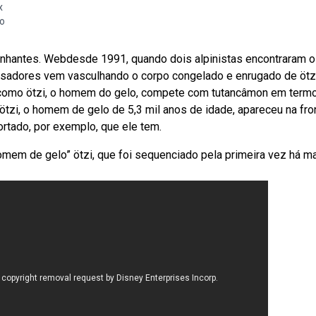
x
o
inhantes. Webdesde 1991, quando dois alpinistas encontraram o
uisadores vem vasculhando o corpo congelado e enrugado de ötz
como ötzi, o homem do gelo, compete com tutancâmon em term
zi, o homem de gelo de 5,3 mil anos de idade, apareceu na fron
ortado, por exemplo, que ele tem.
em de gelo” ötzi, que foi sequenciado pela primeira vez há m