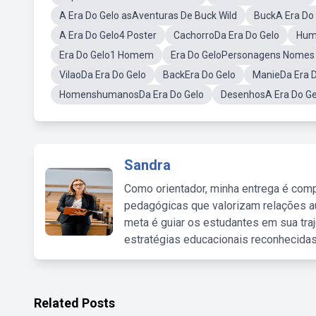
A Era Do Gelo asAventuras De Buck Wild
BuckA Era Do
A Era Do Gelo4 Poster
CachorroDa Era Do Gelo
Hum
Era Do Gelo1 Homem
Era Do GeloPersonagens Nomes
VilaoDa Era Do Gelo
BackEra Do Gelo
ManieDa Era D
HomenshumanosDa Era Do Gelo
DesenhosA Era Do Ge
Sandra
Como orientador, minha entrega é comp
pedagógicas que valorizam relações au
meta é guiar os estudantes em sua traj
estratégias educacionais reconhecidas
Related Posts