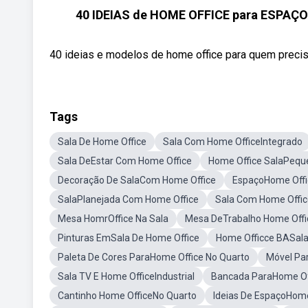
40 IDEIAS de HOME OFFICE para ESPAÇ
40 ideias e modelos de home office para quem precisa
Tags
Sala De Home Office
Sala Com Home OfficeIntegrado
Sala DeEstar Com Home Office
Home Office SalaPequ
Decoração De SalaCom Home Office
EspaçoHome Offi
SalaPlanejada Com Home Office
Sala Com Home Offic
Mesa HomrOffice Na Sala
Mesa DeTrabalho Home Offi
Pinturas EmSala De Home Office
Home Officce BASala
Paleta De Cores ParaHome Office No Quarto
Móvel Pa
Sala TV E Home OfficeIndustrial
Bancada ParaHome Of
Cantinho Home OfficeNo Quarto
Ideias De EspaçoHome