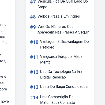
#7
Vesicula Fica De Qual Lado Do
Corpo
#8
Verbos Frasais Em Ingles
inho
#9
Veja Os Números Que
no
Aparecem Nas Frases A Seguir
dois
#10
Vantagem E Desvantagem Do
ffice
Petróleo
e
#11
Vanguarda Europeia Mapa
tos,
Mental
#12
Uso Da Tecnologia Na Era
om o
Digital Redação
 seu
#13
Usina De Itaipu Curiosidades
sobre
e
#14
Uma Competição De
s nove
Matemática Consiste