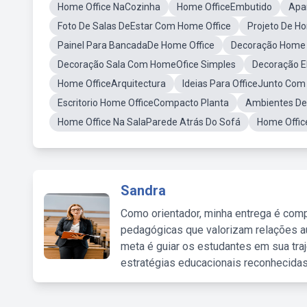
Home Office NaCozinha
Home OfficeEmbutido
Apa
Foto De Salas DeEstar Com Home Office
Projeto De H
Painel Para BancadaDe Home Office
Decoração Home 
Decoração Sala Com HomeOfice Simples
Decoração E
Home OfficeArquitectura
Ideias Para OfficeJunto Com
Escritorio Home OfficeCompacto Planta
Ambientes De
Home Office Na SalaParede Atrás Do Sofá
Home Offic
Sandra
Como orientador, minha entrega é comp
pedagógicas que valorizam relações au
meta é guiar os estudantes em sua traj
estratégias educacionais reconhecidas