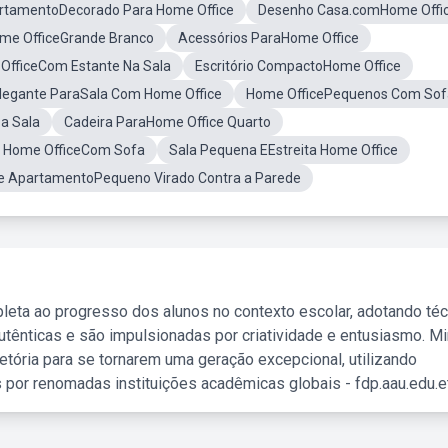
rtamentoDecorado Para Home Office
Desenho Casa.comHome Offi
ome OfficeGrande Branco
Acessórios ParaHome Office
OfficeCom Estante Na Sala
Escritório CompactoHome Office
legante ParaSala Com Home Office
Home OfficePequenos Com Sof
 a Sala
Cadeira ParaHome Office Quarto
 Home OfficeCom Sofa
Sala Pequena EEstreita Home Office
e ApartamentoPequeno Virado Contra a Parede
leta ao progresso dos alunos no contexto escolar, adotando té
tênticas e são impulsionadas por criatividade e entusiasmo. M
etória para se tornarem uma geração excepcional, utilizando
 por renomadas instituições acadêmicas globais - fdp.aau.edu.et