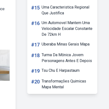
#15
Uma Caracteristica Regional
ice
Que Justifica
#16
Um Automovel Mantem Uma
Velocidade Escalar Constante
De 72km H
#17
Uberaba Minas Gerais Mapa
#18
Turma Da Mônica Jovem
Personagens Antes E Depois
#19
Tsu Chu E Harpastaum
#20
Transformações Quimicas
Mapa Mental