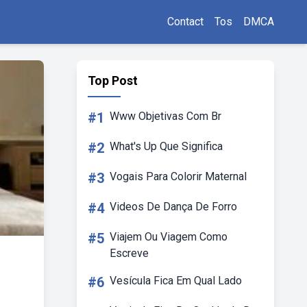
Contact
Tos
DMCA
Top Post
#1
Www Objetivas Com Br
#2
What's Up Que Significa
#3
Vogais Para Colorir Maternal
#4
Videos De Dança De Forro
#5
Viajem Ou Viagem Como
Escreve
#6
Vesícula Fica Em Qual Lado