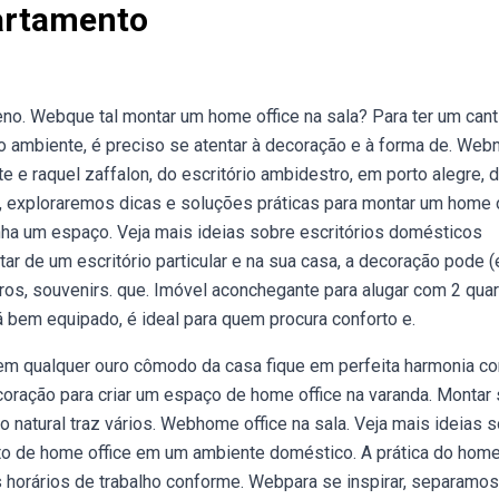
artamento
o. Webque tal montar um home office na sala? Para ter um cant
o ambiente, é preciso se atentar à decoração e à forma de. Web
e e raquel zaffalon, do escritório ambidestro, em porto alegre, 
, exploraremos dicas e soluções práticas para montar um home o
ha um espaço. Veja mais ideias sobre escritórios domésticos
tar de um escritório particular e na sua casa, a decoração pode (
os, souvenirs. que. Imóvel aconchegante para alugar com 2 quar
tá bem equipado, é ideal para quem procura conforto e.
 em qualquer ouro cômodo da casa fique em perfeita harmonia c
oração para criar um espaço de home office na varanda. Montar
natural traz vários. Webhome office na sala. Veja mais ideias 
ito de home office em um ambiente doméstico. A prática do hom
s horários de trabalho conforme. Webpara se inspirar, separamo