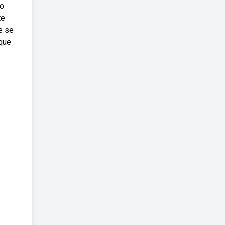
to
te
e se
que