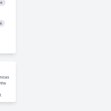
ce
á
cnicas
inha
.