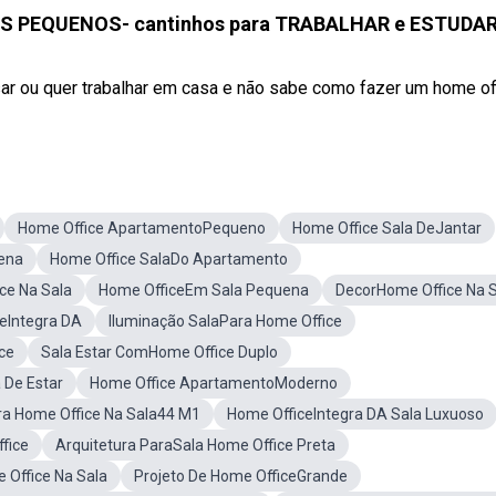
OS PEQUENOS- cantinhos para TRABALHAR e ESTUDA
r ou quer trabalhar em casa e não sabe como fazer um home offi
Home Office ApartamentoPequeno
Home Office Sala DeJantar
ena
Home Office SalaDo Apartamento
ce Na Sala
Home OfficeEm Sala Pequena
DecorHome Office Na 
eIntegra DA
Iluminação SalaPara Home Office
ce
Sala Estar ComHome Office Duplo
 De Estar
Home Office ApartamentoModerno
ra Home Office Na Sala44 M1
Home OfficeIntegra DA Sala Luxuoso
fice
Arquitetura ParaSala Home Office Preta
 Office Na Sala
Projeto De Home OfficeGrande