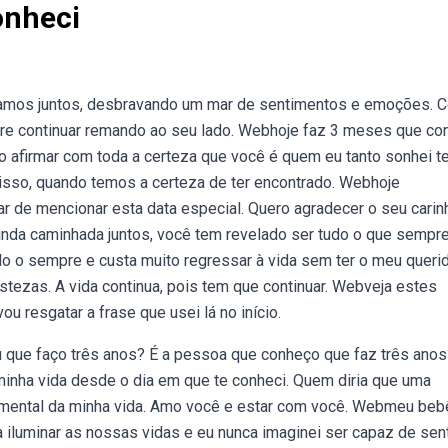
onheci
stamos juntos, desbravando um mar de sentimentos e emoções. 
pre continuar remando ao seu lado. Webhoje faz 3 meses que co
 afirmar com toda a certeza que você é quem eu tanto sonhei te
r isso, quando temos a certeza de ter encontrado. Webhoje
de mencionar esta data especial. Quero agradecer o seu carin
da caminhada juntos, você tem revelado ser tudo o que sempre
o o sempre e custa muito regressar à vida sem ter o meu querid
ristezas. A vida continua, pois tem que continuar. Webveja estes
ou resgatar a frase que usei lá no início.
que faço três anos? É a pessoa que conheço que faz três anos
inha vida desde o dia em que te conheci. Quem diria que uma
amental da minha vida. Amo você e estar com você. Webmeu beb
iluminar as nossas vidas e eu nunca imaginei ser capaz de sen