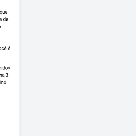
 que
a de
o
ocê é
rido»
na 3.
ino