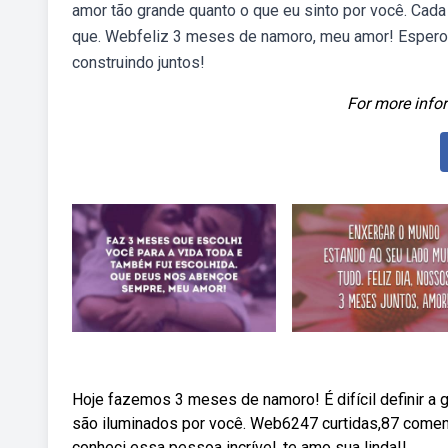
amor tão grande quanto o que eu sinto por você. Cad
que. Webfeliz 3 meses de namoro, meu amor! Espero q
construindo juntos!
For more infor
Hoje fazemos 3 meses de namoro! É difícil definir a
são iluminados por você. Web6247 curtidas,87 comen
conheci essa pessoa incrível, te amo sua linda!!