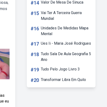
#14
Valor De Mesa De Sinuca
iosa,
tamos
#15
Vai Ter A Terceira Guerra
Mundial
#16
Unidades De Medidas Mapa
Mental
#17
Ues Ii - Maria José Rodrigues
#18
Tudo Sala De Aula Geografia 5
Ano
#19
Tudo Pelo Jogo Livro 3
#20
Transformar Libra Em Quilo
ias
ue eu