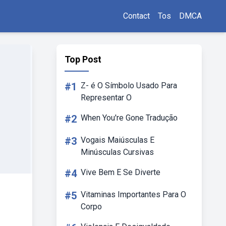
Contact
Tos
DMCA
Top Post
#1
Z- é O Símbolo Usado Para
Representar O
#2
When You're Gone Tradução
#3
Vogais Maiúsculas E
Minúsculas Cursivas
#4
Vive Bem E Se Diverte
#5
Vitaminas Importantes Para O
Corpo