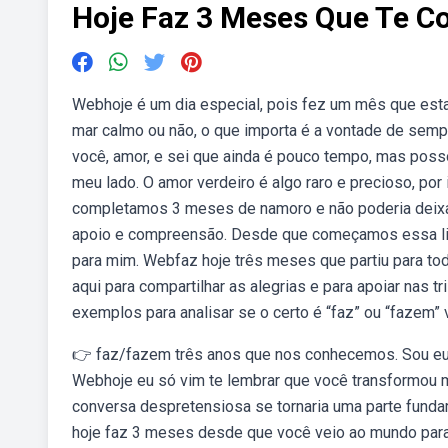
Hoje Faz 3 Meses Que Te C
Web⁠hoje é um dia especial, pois fez um mês que e
mar calmo ou não, o que importa é a vontade de sem
você, amor, e sei que ainda é pouco tempo, mas posso
meu lado. O amor verdeiro é algo raro e precioso, po
completamos 3 meses de namoro e não poderia deixar 
apoio e compreensão. Desde que começamos essa lin
para mim. Webfaz hoje três meses que partiu para tod
aqui para compartilhar as alegrias e para apoiar nas t
exemplos para analisar se o certo é “faz” ou “fazem” v
👉 faz/fazem três anos que nos conhecemos. Sou eu 
Webhoje eu só vim te lembrar que você transformou m
conversa despretensiosa se tornaria uma parte fund
hoje faz 3 meses desde que você veio ao mundo para 