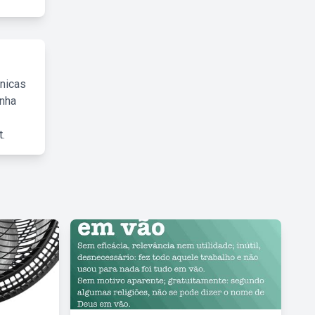
cnicas
inha
.