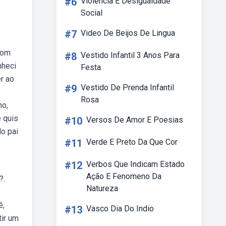
#6
Violencia E Desigualdade
Social
#7
Video De Beijos De Lingua
Com
#8
Vestido Infantil 3 Anos Para
nheci
Festa
r ao
#9
Vestido De Prenda Infantil
Rosa
ho,
 quis
#10
Versos De Amor E Poesias
o pai
#11
Verde E Preto Da Que Cor
#12
Verbos Que Indicam Estado
Ação E Fenomeno Da
?.
Natureza
ê,
#13
Vasco Dia Do Indio
tir um