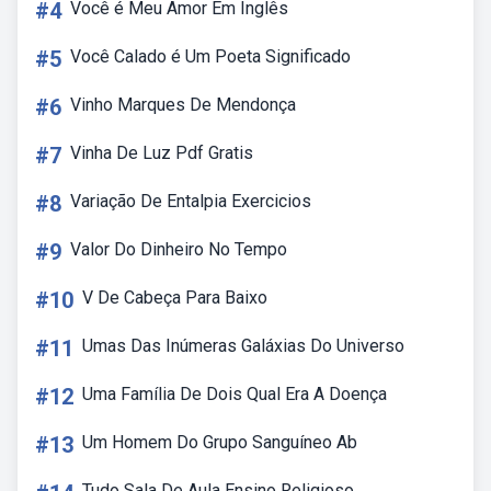
#4
Você é Meu Amor Em Inglês
#5
Você Calado é Um Poeta Significado
#6
Vinho Marques De Mendonça
#7
Vinha De Luz Pdf Gratis
#8
Variação De Entalpia Exercicios
#9
Valor Do Dinheiro No Tempo
#10
V De Cabeça Para Baixo
#11
Umas Das Inúmeras Galáxias Do Universo
#12
Uma Família De Dois Qual Era A Doença
#13
Um Homem Do Grupo Sanguíneo Ab
Tudo Sala De Aula Ensino Religioso