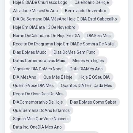
Hoje É DIADe Churrasco Logo
Calendario DeHoje
Atividade MesesDo Ano
Bem-vindo Dezembro
DIA Da Semana DIA MêsAno Hoje O DIA Está Cabeçalho
Hoje Em DIAData 13 De Novenbro
Nome DoCalendario De Hoje Em DIA
DIASeis Mes
Receita Do Programa Hoje Em DIADe Sombra De Natal
Dias DoMes Mudo
Dias DoMes Sem Funo
Datas Comemorativas Maio
Meses Em Ingles
Vigesimo DIA DoMes Nono
Data DIAMes Ano
DIA MêsAno
Que Mês É Hoje
Hoje É OSeu DIA
Quem ÉVocê DIA Mes
Quantos DIATem Cada Mes
Regra Do OssoDias Do Mes
DIAComemorativo De Hoje
Dias DoMes Como Saber
Qual Semana DoAno Estamos
Signos Mes QueVoce Nasceu
Data Inc. OneDIA Mes Ano