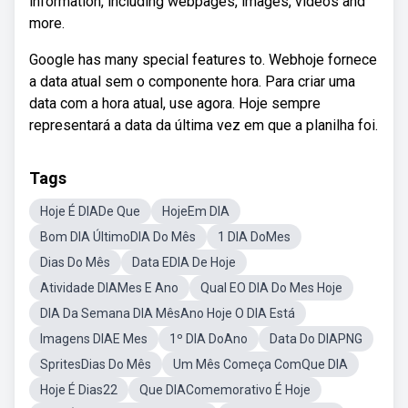
information, including webpages, images, videos and
more.
Google has many special features to. Webhoje fornece
a data atual sem o componente hora. Para criar uma
data com a hora atual, use agora. Hoje sempre
representará a data da última vez em que a planilha foi.
Tags
Hoje É DIADe Que
HojeEm DIA
Bom DIA ÚltimoDIA Do Mês
1 DIA DoMes
Dias Do Mês
Data EDIA De Hoje
Atividade DIAMes E Ano
Qual EO DIA Do Mes Hoje
DIA Da Semana DIA MêsAno Hoje O DIA Está
Imagens DIAE Mes
1º DIA DoAno
Data Do DIAPNG
SpritesDias Do Mês
Um Mês Começa ComQue DIA
Hoje É Dias22
Que DIAComemorativo É Hoje