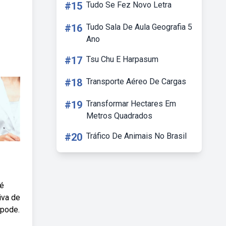
#15
Tudo Se Fez Novo Letra
#16
Tudo Sala De Aula Geografia 5
Ano
#17
Tsu Chu E Harpasum
#18
Transporte Aéreo De Cargas
#19
Transformar Hectares Em
Metros Quadrados
#20
Tráfico De Animais No Brasil
 é
iva de
 pode.