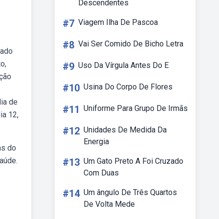
Descendentes
#7
Viagem Ilha De Pascoa
#8
Vai Ser Comido De Bicho Letra
rado
o,
#9
Uso Da Vírgula Antes Do E
ação
#10
Usina Do Corpo De Flores
ia de
#11
Uniforme Para Grupo De Irmãs
ia 12,
#12
Unidades De Medida Da
Energia
as do
saúde.
#13
Um Gato Preto A Foi Cruzado
Com Duas
#14
Um ângulo De Três Quartos
De Volta Mede