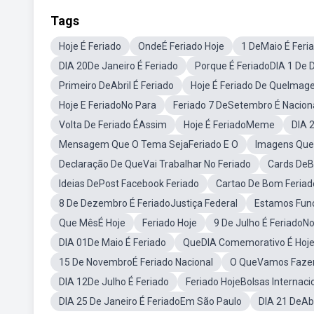
Tags
Hoje É Feriado
OndeÉ Feriado Hoje
1 DeMaio É Feri
DIA 20De Janeiro É Feriado
Porque É FeriadoDIA 1 De
Primeiro DeAbril É Feriado
Hoje É Feriado De QueImag
Hoje E FeriadoNo Para
Feriado 7 DeSetembro É Nacion
Volta De Feriado ÉAssim
Hoje É FeriadoMeme
DIA 
Mensagem Que O Tema SejaFeriado E O
Imagens Que
Declaração De QueVai Trabalhar No Feriado
Cards DeB
Ideias DePost Facebook Feriado
Cartao De Bom Feriad
8 De Dezembro É FeriadoJustiça Federal
Estamos Func
Que MêsÉ Hoje
Feriado Hoje
9 De Julho É FeriadoN
DIA 01De Maio É Feriado
QueDIA Comemorativo É Hoj
15 De NovembroÉ Feriado Nacional
O QueVamos Fazer
DIA 12De Julho É Feriado
Feriado HojeBolsas Internaci
DIA 25 De Janeiro É FeriadoEm São Paulo
DIA 21 DeAbr