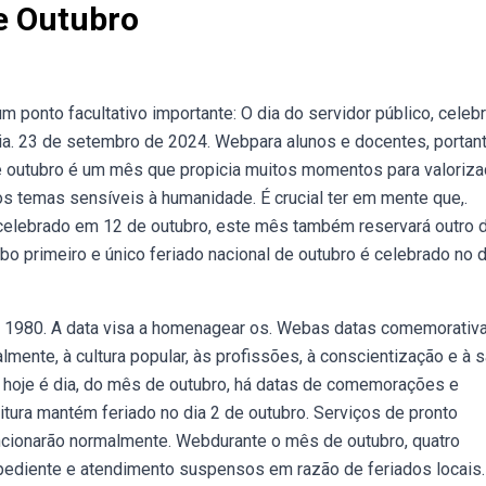
e Outubro
ponto facultativo importante: O dia do servidor público, celeb
ia. 23 de setembro de 2024. Webpara alunos e docentes, portant
e outubro é um mês que propicia muitos momentos para valoriz
os temas sensíveis à humanidade. É crucial ter em mente que,.
celebrado em 12 de outubro, este mês também reservará outro d
o primeiro e único feriado nacional de outubro é celebrado no d
sde 1980. A data visa a homenagear os. Webas datas comemorativ
lmente, à cultura popular, às profissões, à conscientização e à 
o hoje é dia, do mês de outubro, há datas de comemorações e
itura mantém feriado no dia 2 de outubro. Serviços de pronto
uncionarão normalmente. Webdurante o mês de outubro, quatro
 expediente e atendimento suspensos em razão de feriados locais.