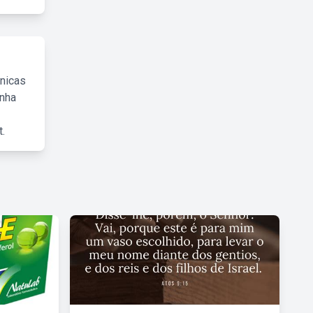
cnicas
inha
.