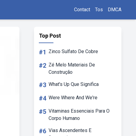
Contact
Tos
DMCA
Top Post
#1
Zinco Sulfato De Cobre
#2
Zé Melo Materiais De
Construção
#3
What's Up Que Significa
#4
Were Where And We're
#5
Vitaminas Essenciais Para O
Corpo Humano
#6
Vias Ascendentes E