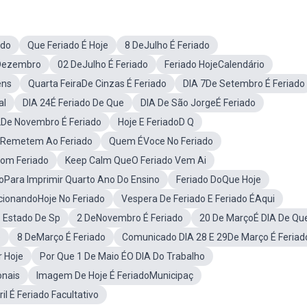
ado
Que Feriado É Hoje
8 DeJulho É Feriado
 Dezembro
02 DeJulho É Feriado
Feriado HojeCalendário
ens
Quarta FeiraDe Cinzas É Feriado
DIA 7De Setembro É Feriado
al
DIA 24É Feriado De Que
DIA De São JorgeÉ Feriado
2De Novembro É Feriado
Hoje E FeriadoD Q
Remetem Ao Feriado
Quem ÉVoce No Feriado
om Feriado
Keep Calm QueO Feriado Vem Ai
oPara Imprimir Quarto Ano Do Ensino
Feriado DoQue Hoje
ionandoHoje No Feriado
Vespera De Feriado E Feriado ÉAqui
o Estado De Sp
2 DeNovembro É Feriado
20 De MarçoÉ DIA De Qu
e
8 DeMarço É Feriado
Comunicado DIA 28 E 29De Março É Feriad
 Hoje
Por Que 1 De Maio ÉO DIA Do Trabalho
onais
Imagem De Hoje É FeriadoMunicipaç
il É Feriado Facultativo