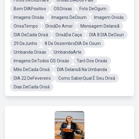
Fotos DeOxumare
Orixas DIADos Pais
Bom DIAPositivo
OSOrixas
Foto DeOgum
Imagens Orixás
Imagens DeOxum
Imagem Orixás
OrixaTempo
OrixáDo Amor
Mensagem DeIansã
DIA DeCada Orixá
OrixáDa Caça
DIA 8 DIA DeOxun
29 DeJunho
8 De DezembroDIA De Oxum
Umbanda Orixas
UmbandaArte
Imagens DeTodos OS Orixás
Tarô Dos Orixás
Mês DeCada Orixá
DIA DeIansã Na Umbanda
DIA 22 DeFevereiro
Como SaberQual É Seu Orixá
Dias DeCada Orixá