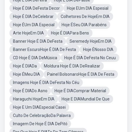
Hoje É DIA DeFeira
Hoje É DIA DePasse
Hoje É DIA DeFesta Decor
Hoje EUm DIA Espesial
Hoje É DIA DeCelebrar
Colhetores De HojeEm DIA
Hoje ÉUm DIA Especial
Hoje ÉSeu DIA Parabéns
Arte HojeEm DIA
Hoje É DIAPara Bens
Banner Hoje É DIA DeFesta
Seremedy HojeEm DIA
Banner EscuroHoje É DIA De Festa
Hoje ÉNosso DIA
CD Hoje É DIA DeMúsica
Hoje É DIA DeFesta No Ceuu
Hoje É DIADa
Moldura Hoje É DIA DeRealizar
Hoje ÉMeu DIA
Painel BolsonaroHoje É DIA De Festa
Imagens Hoje É DIA DeFesta No Céu
Hoje É DIADo Asno
Hoje É DIAComprar Material
Haraguchi HojeEm DIA
Hoje E DIAMundial De Que
Hoje E Um DIAEspecial Casei
Culto De CelebraçãoDa Palavra
Imagem De Hoje É DIA DePitó