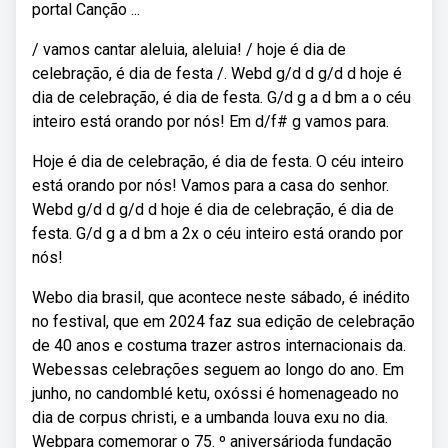
portal Canção ...
/ vamos cantar aleluia, aleluia! / hoje é dia de
celebração, é dia de festa /. Webd g/d d g/d d hoje é
dia de celebração, é dia de festa. G/d g a d bm a o céu
inteiro está orando por nós! Em d/f# g vamos para.
Hoje é dia de celebração, é dia de festa. O céu inteiro
está orando por nós! Vamos para a casa do senhor.
Webd g/d d g/d d hoje é dia de celebração, é dia de
festa. G/d g a d bm a 2x o céu inteiro está orando por
nós!
Webo dia brasil, que acontece neste sábado, é inédito
no festival, que em 2024 faz sua edição de celebração
de 40 anos e costuma trazer astros internacionais da.
Webessas celebrações seguem ao longo do ano. Em
junho, no candomblé ketu, oxóssi é homenageado no
dia de corpus christi, e a umbanda louva exu no dia.
Webpara comemorar o 75. º aniversárioda fundação