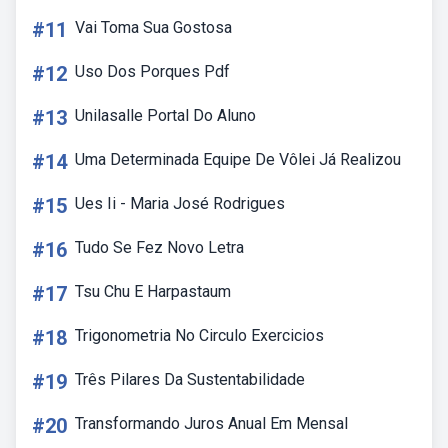
#11
Vai Toma Sua Gostosa
#12
Uso Dos Porques Pdf
#13
Unilasalle Portal Do Aluno
#14
Uma Determinada Equipe De Vôlei Já Realizou
#15
Ues Ii - Maria José Rodrigues
#16
Tudo Se Fez Novo Letra
#17
Tsu Chu E Harpastaum
#18
Trigonometria No Circulo Exercicios
#19
Três Pilares Da Sustentabilidade
#20
Transformando Juros Anual Em Mensal