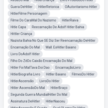
RedeDo Mal
HitlerCriança
Livro ProibidoDo Hitler
Guera DeHitler
HitlerRetorica
OAutoritarismo Hitler
HitlerFilme Personagem
Filme Do CaraMal Do Nazismo
HitlerRaiva
Hitle Capa
Reecarnação De Adolf Hitler Bahia
Hittler Criança
Nazista Bahia No Que SE Diz Ser Reencarnação DeHitler
Encarnação Do Mal
Wall. ExHitler Baiano
Livro DoAdolf Hitler
Filho Do ZéDo Caixão Encarnação Do Mal
Hitler Foi MalTava Doi Dao
EncarnaçãoLivro
HitlerBiografia Livro
Hitller Baiano
FilmesDo Hitler
HitlerAscensão
LivroDo Hitler
Hitler AscensãoDo Mal
HitlerBraço
Segunda Guerra MundialHitler Do Mal
Assinatura DeHitler
HitlerNasceu