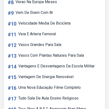
#8
Verao Na Europa Meses
#9
Vem De Enem Com Br
#10
Velocidade Media De Bicicleta
#11
Veia E Arteria Femoral
#12
Vasos Grandes Para Sala
#13
Vasos Com Plantas Naturais Para Sala
#14
Vantagens E Desvantagens Da Escola Militar
#15
Vantagem De Energia Renovável
#16
Uma Nova Educação Filme Completo
#17
Tudo Sala De Aula Ensino Religioso
Tres Ilhas A B E C Aparecem Num Mapa