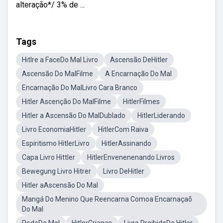
alteração*/ 3% de ...
Tags
Hitlre a FaceDo Mal Livro
Ascensão DeHitler
Ascensão Do MalFilme
A Encarnação Do Mal
Encarnação Do MalLivro Cara Branco
Hitler Ascenção Do MalFilme
HitlerFilmes
Hitler a Ascensão Do MalDublado
HitlerLiderando
Livro EconomiaHitler
HitlerCom Raiva
Espiritismo HitlerLivro
HitlerAssinando
Capa Livro Hittler
HitlerEnvenenenando Livros
Bewegung Livro Hitrer
Livro DeHitler
Hitler aAscensão Do Mal
Mangá Do Menino Que Reencarna Comoa Encarnaçaõ
Do Mal