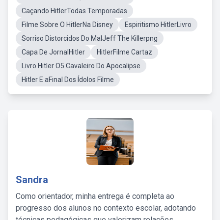
Caçando HitlerTodas Temporadas
Filme Sobre O HitlerNa Disney
Espiritismo HitlerLivro
Sorriso Distorcidos Do MalJeff The Killerpng
Capa De JornalHitler
HitlerFilme Cartaz
Livro Hitler O5 Cavaleiro Do Apocalipse
Hitler E aFinal Dos Ídolos Filme
Sandra
Como orientador, minha entrega é completa ao
progresso dos alunos no contexto escolar, adotando
técnicas pedagógicas que valorizam relações