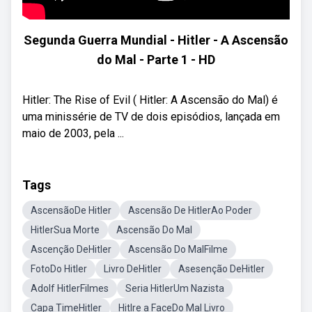
Segunda Guerra Mundial - Hitler - A Ascensão
do Mal - Parte 1 - HD
Hitler: The Rise of Evil ( Hitler: A Ascensão do Mal) é
uma minissérie de TV de dois episódios, lançada em
maio de 2003, pela ...
Tags
AscensãoDe Hitler
Ascensão De HitlerAo Poder
HitlerSua Morte
Ascensão Do Mal
Ascenção DeHitler
Ascensão Do MalFilme
FotoDo Hitler
Livro DeHitler
Asesenção DeHitler
Adolf HitlerFilmes
Seria HitlerUm Nazista
Capa TimeHitler
Hitlre a FaceDo Mal Livro