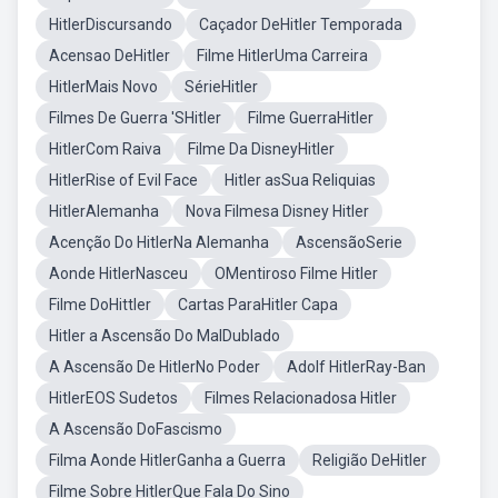
HitlerDiscursando
Caçador DeHitler Temporada
Acensao DeHitler
Filme HitlerUma Carreira
HitlerMais Novo
SérieHitler
Filmes De Guerra 'SHitler
Filme GuerraHitler
HitlerCom Raiva
Filme Da DisneyHitler
HitlerRise of Evil Face
Hitler asSua Reliquias
HitlerAlemanha
Nova Filmesa Disney Hitler
Acenção Do HitlerNa Alemanha
AscensãoSerie
Aonde HitlerNasceu
OMentiroso Filme Hitler
Filme DoHittler
Cartas ParaHitler Capa
Hitler a Ascensão Do MalDublado
A Ascensão De HitlerNo Poder
Adolf HitlerRay-Ban
HitlerEOS Sudetos
Filmes Relacionadosa Hitler
A Ascensão DoFascismo
Filma Aonde HitlerGanha a Guerra
Religião DeHitler
Filme Sobre HitlerQue Fala Do Sino