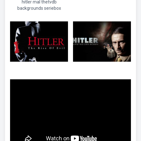
hitler mal thetvdb
backgrounds seriebox