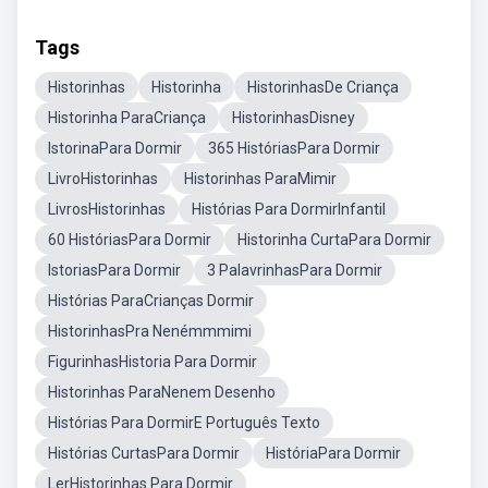
Tags
Historinhas
Historinha
HistorinhasDe Criança
Historinha ParaCriança
HistorinhasDisney
IstorinaPara Dormir
365 HistóriasPara Dormir
LivroHistorinhas
Historinhas ParaMimir
LivrosHistorinhas
Histórias Para DormirInfantil
60 HistóriasPara Dormir
Historinha CurtaPara Dormir
IstoriasPara Dormir
3 PalavrinhasPara Dormir
Histórias ParaCrianças Dormir
HistorinhasPra Nenémmmimi
FigurinhasHistoria Para Dormir
Historinhas ParaNenem Desenho
Histórias Para DormirE Português Texto
Histórias CurtasPara Dormir
HistóriaPara Dormir
LerHistorinhas Para Dormir