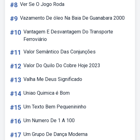
#8
Ver Se O Jogo Roda
#9
Vazamento De óleo Na Baia De Guanabara 2000
#10
Vantagem E Desvantagem Do Transporte
Ferroviário
#11
Valor Semântico Das Conjunções
#12
Valor Do Quilo Do Cobre Hoje 2023
#13
Valha Me Deus Significado
#14
Uniao Quimica é Bom
#15
Um Texto Bem Pequenininho
#16
Um Numero De 1 A 100
#17
Um Grupo De Dança Moderna