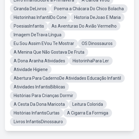
Livro InfantilSobre a Primavera
A Canoa Virou
Ciranda DeLivros
Poema a Chácara Do Chico Bolacha
Historinhas InfantilDo Cone
Historia DeJoao E Maria
PoesiasInfantis
As Aventuras Do Avião Vermelho
Imagem DeTrava Língua
Eu Sou Assim EVou Te Mostrar
OS Dinossauros
A Menina Que Não Gostava De Fruta
A Dona Aranha Atividades
HistorinhaPara Ler
Atividade Higiene
Abertura Para CadernoDe Atividades Educação Infantil
Atividades InfantisBíblicas
Histórias Para Crianças Dormir
A Cesta Da Dona Maricota
Leitura Colorida
Histórias InfantisCurtas
A Cigarra Ea Formiga
Livros InfantisDinossauro