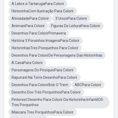
A Lebre a TartarugaPara Colorir
HistorinhaCom Ilustração Para Colorir
AtiviadadePara Colorir
3 UrsosPara Colorir
AnimaisPara Colorir
Figuras De LeituraPara Colorir
Desenhos Para ColorirPrimavera
História 3 Poruinhos ImagensPara Colorir
HistorinhasTres Poequinhos Para Colorir
Desenhos Para ColorirDe Personagens Das Historinhas
A CasaPara Colorir
Personagens Do PinoquioPara Colorir
Rapunzel Na Torre DesenhoPara Colorir
Desenhos Para ColorirBob O Trem
ABCPara Colorir
Desenho Dos Três PorquinhosPara Colorir
Pinterest Desenho Para Colorir Da Historinha InfantilOS
Tres Porquinhos
Mascara Tres PorquinhosPara Colorir