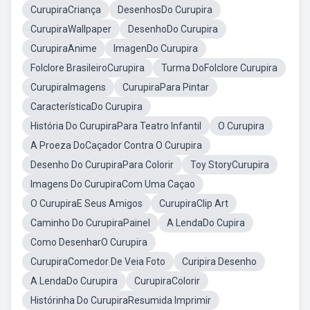
CurupiraCriança
DesenhosDo Curupira
CurupiraWallpaper
DesenhoDo Curupira
CurupiraAnime
ImagenDo Curupira
Folclore BrasileiroCurupira
Turma DoFolclore Curupira
CurupiraImagens
CurupiraPara Pintar
CaracterísticaDo Curupira
História Do CurupiraPara Teatro Infantil
O Curupira
A Proeza DoCaçador Contra O Curupira
Desenho Do CurupiraPara Colorir
Toy StoryCurupira
Imagens Do CurupiraCom Uma Caçao
O CurupiraE Seus Amigos
CurupiraClip Art
Caminho Do CurupiraPainel
A LendaDo Cupira
Como DesenharO Curupira
CurupiraComedor De Veia Foto
Curipira Desenho
A LendaDo Curupira
CurupiraColorir
Histórinha Do CurupiraResumida Imprimir