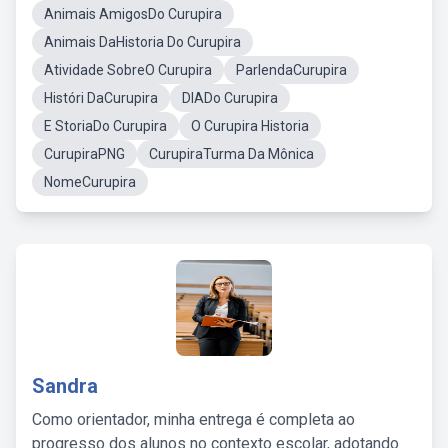
Animais AmigosDo Curupira
Animais DaHistoria Do Curupira
Atividade SobreO Curupira
ParlendaCurupira
Históri DaCurupira
DIADo Curupira
E StoriaDo Curupira
O Curupira Historia
CurupiraPNG
CurupiraTurma Da Mônica
NomeCurupira
Sandra
Como orientador, minha entrega é completa ao
progresso dos alunos no contexto escolar, adotando