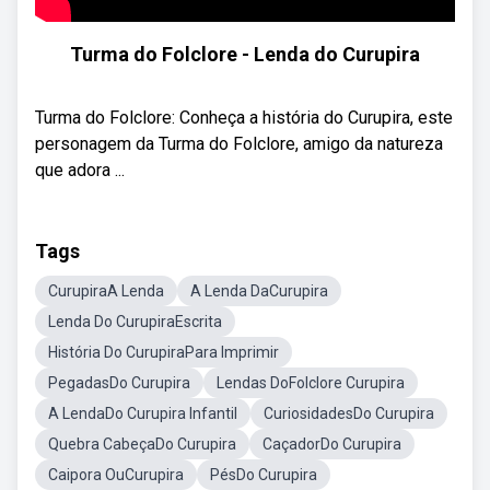
Turma do Folclore - Lenda do Curupira
Turma do Folclore: Conheça a história do Curupira, este
personagem da Turma do Folclore, amigo da natureza
que adora ...
Tags
CurupiraA Lenda
A Lenda DaCurupira
Lenda Do CurupiraEscrita
História Do CurupiraPara Imprimir
PegadasDo Curupira
Lendas DoFolclore Curupira
A LendaDo Curupira Infantil
CuriosidadesDo Curupira
Quebra CabeçaDo Curupira
CaçadorDo Curupira
Caipora OuCurupira
PésDo Curupira