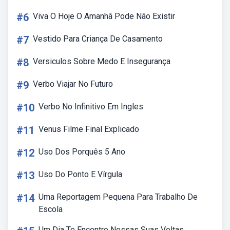
#6
Viva O Hoje O Amanhã Pode Não Existir
#7
Vestido Para Criança De Casamento
#8
Versiculos Sobre Medo E Insegurança
#9
Verbo Viajar No Futuro
#10
Verbo No Infinitivo Em Ingles
#11
Venus Filme Final Explicado
#12
Uso Dos Porquês 5 Ano
#13
Uso Do Ponto E Vírgula
#14
Uma Reportagem Pequena Para Trabalho De
Escola
Um Dia Te Encontro Nessas Suas Voltas