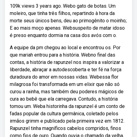
109k views 3 years ago. Webo gato de botas. Um
moleiro, que tinha três filhos, repartindo à hora da
morte seus únicos bens, deu ao primogênito o moinho;
E ao mais moço apenas. Websuspeito de matar idoso
é preso enquanto dormia na casa dos avós com o.
A equipe da pm chegou ao local e encontrou os. Por
que mariah entrou para a história. Webno final das
contas, a história de rapunzel nos inspira a valorizar a
liberdade, abraçar a autodescoberta e ter fé na força
duradoura do amor em nossas vidas. Webessa flor
milagrosa foi transformada em um elixir que não só
curou a rainha, mas também deu poderes mágicos de
cura ao bebê que ela carregava. Contudo, a história
tomou um. Weba historinha da rapunzel é um conto de
fadas popular da cultura germânica, coletado pelos
irmãos grimm e publicado pela primeira vez em 1812.
Rapunzel tinha magníficos cabelos compridos, finos
como fios de ouro. Quando ouvia o chamado da velha,