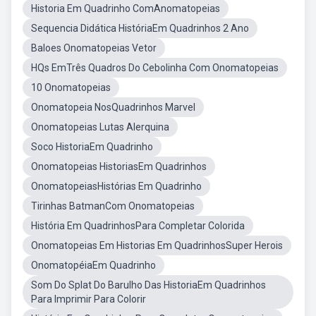
Historia Em Quadrinho ComAnomatopeias
Sequencia Didática HistóriaEm Quadrinhos 2 Ano
Baloes Onomatopeias Vetor
HQs EmTrês Quadros Do Cebolinha Com Onomatopeias
10 Onomatopeias
Onomatopeia NosQuadrinhos Marvel
Onomatopeias Lutas Alerquina
Soco HistoriaEm Quadrinho
Onomatopeias HistoriasEm Quadrinhos
OnomatopeiasHistórias Em Quadrinho
Tirinhas BatmanCom Onomatopeias
História Em QuadrinhosPara Completar Colorida
Onomatopeias Em Historias Em QuadrinhosSuper Herois
OnomatopéiaEm Quadrinho
Som Do Splat Do Barulho Das HistoriaEm Quadrinhos
Para Imprimir Para Colorir