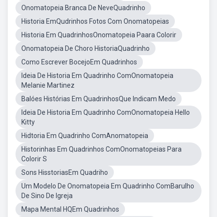
Onomatopeia Branca De NeveQuadrinho
Historia EmQudrinhos Fotos Com Onomatopeias
Historia Em QuadrinhosOnomatopeia Paara Colorir
Onomatopeia De Choro HistoriaQuadrinho
Como Escrever BocejoEm Quadrinhos
Ideia De Historia Em Quadrinho ComOnomatopeia
Melanie Martinez
Balóes Histórias Em QuadrinhosQue Indicam Medo
Ideia De Historia Em Quadrinho ComOnomatopeia Hello
Kitty
Hidtoria Em Quadrinho ComAnomatopeia
Historinhas Em Quadrinhos ComOnomatopeias Para
Colorir S
Sons HisstoriasEm Quadriho
Um Modelo De Onomatopeia Em Quadrinho ComBarulho
De Sino De Igreja
Mapa Mental HQEm Quadrinhos