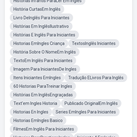
Histórias Infantis ParaLer Em Inglês
História CurtasEm Inglês
Livro DeInglês Para Iniciantes
Histórias Em InglêsIlustrativo
Histórias E Inglês Para Iniciantes
Historias EmIngles Criança
TextosInglês Iniciantes
História Sobre O NomeEm Inglês
TextoEm Inglês Para Iniciantes
Imagem Para IniciantesDe Ingles
Itens Iniciantes EmIngles
Tradução ELivros Para Inglês
60 Historias ParaTreinar Ingles
Histórias Em InglêsEngraçadas
Text'em Ingles Historia
Publicado OriginalEm Inglês
Historias En Ingles
Series EmIngles Para Iniciantes
Historias EmIngles Basico
FilmesEm Inglês Para Iniciantes