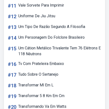
#11
Vale Sorvete Para Imprimir
#12
Uniforme De Jiu Jitsu
#13
Um Tipo De Razão Segundo A Filosofia
#14
Um Personagem Do Folclore Brasileiro
#15
Um Cátion Metálico Trivalente Tem 76 Elétrons E
118 Nêutrons
#16
Tv Com Prateleira Embaixo
#17
Tudo Sobre O Sertanejo
#18
Transformar Ml Em L
#19
Transformar 5 8 Km Em Cm
#20
Transformando Va Em Watts