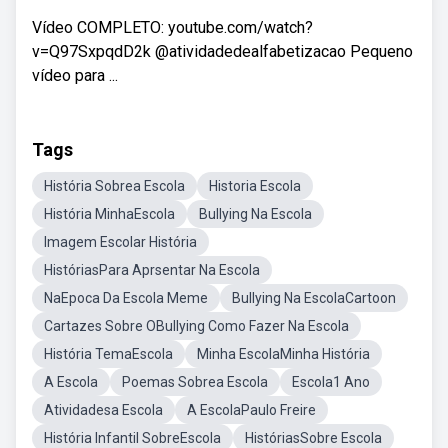
Vídeo COMPLETO: youtube.com/watch?
v=Q97SxpqdD2k @atividadedealfabetizacao Pequeno
vídeo para ...
Tags
História Sobrea Escola
Historia Escola
História MinhaEscola
Bullying Na Escola
Imagem Escolar História
HistóriasPara Aprsentar Na Escola
NaEpoca Da Escola Meme
Bullying Na EscolaCartoon
Cartazes Sobre OBullying Como Fazer Na Escola
História TemaEscola
Minha EscolaMinha História
A Escola
Poemas Sobrea Escola
Escola1 Ano
Atividadesa Escola
A EscolaPaulo Freire
História Infantil SobreEscola
HistóriasSobre Escola