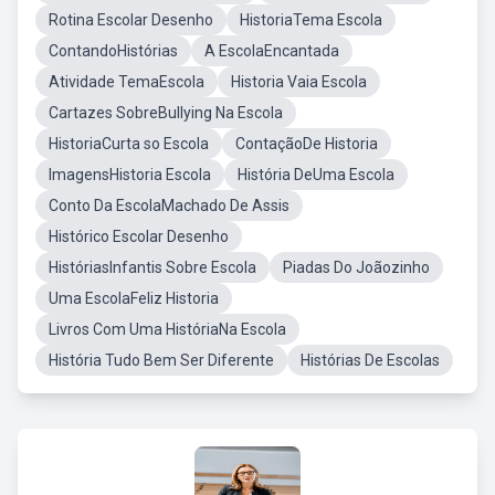
Rotina Escolar Desenho
HistoriaTema Escola
ContandoHistórias
A EscolaEncantada
Atividade TemaEscola
Historia Vaia Escola
Cartazes SobreBullying Na Escola
HistoriaCurta so Escola
ContaçãoDe Historia
ImagensHistoria Escola
História DeUma Escola
Conto Da EscolaMachado De Assis
Histórico Escolar Desenho
HistóriasInfantis Sobre Escola
Piadas Do Joãozinho
Uma EscolaFeliz Historia
Livros Com Uma HistóriaNa Escola
História Tudo Bem Ser Diferente
Histórias De Escolas