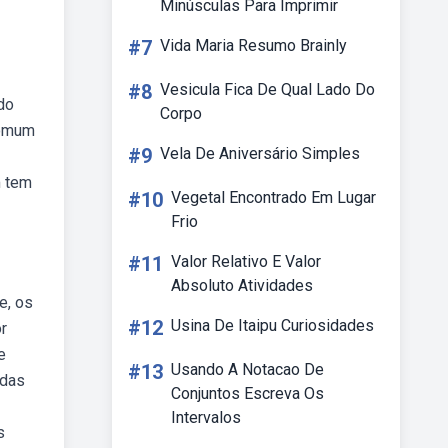
Minúsculas Para Imprimir
#7
Vida Maria Resumo Brainly
#8
Vesicula Fica De Qual Lado Do
do
Corpo
comum
#9
Vela De Aniversário Simples
m tem
#10
Vegetal Encontrado Em Lugar
Frio
#11
Valor Relativo E Valor
Absoluto Atividades
e, os
#12
Usina De Itaipu Curiosidades
or
e
#13
Usando A Notacao De
idas
Conjuntos Escreva Os
Intervalos
s