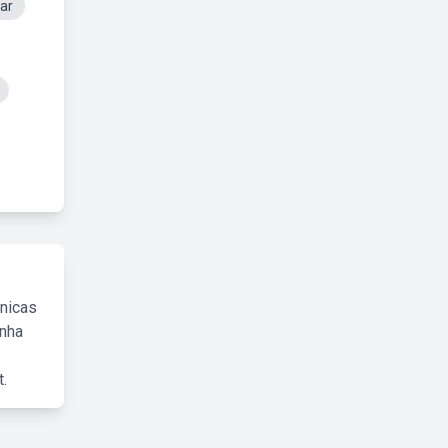
ar
cnicas
inha
.