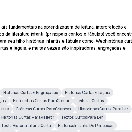
is fundamentais na aprendizagem de leitura, interpretação e
 da literatura infantil (principais contos e fábulas) você encont
para seu filho histórias infantis e fábulas como. Webhistórias cur
curtas e legais, e muitas vezes são inspiradoras, engraçadas e
Histórias CurtasE Engraçadas
Histórias CurtasE Legais
nças
Historinhas Curtas ParaContar
LeiturasCurtas
urtas
Crônicas Curtas ParaCrianças
HistorinhasCurtas Para Ler
Histórias Curtas ParaRefletir
Textos CurtosPara Ler
Texto História InfantilCurta
HistóriasInfantis De Princesas