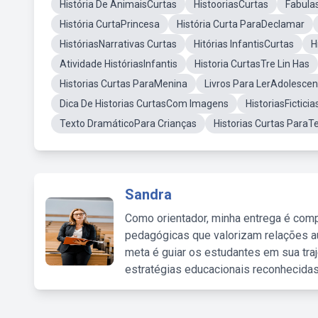
História De AnimaisCurtas
HistooriasCurtas
Fabula
História CurtaPrincesa
História Curta ParaDeclamar
HistóriasNarrativas Curtas
Hitórias InfantisCurtas
H
Atividade HistóriasInfantis
Historia CurtasTre Lin Has
Historias Curtas ParaMenina
Livros Para LerAdolescen
Dica De Historias CurtasCom Imagens
HistoriasFicticia
Texto DramáticoPara Crianças
Historias Curtas ParaT
Sandra
Como orientador, minha entrega é comp
pedagógicas que valorizam relações au
meta é guiar os estudantes em sua traj
estratégias educacionais reconhecidas