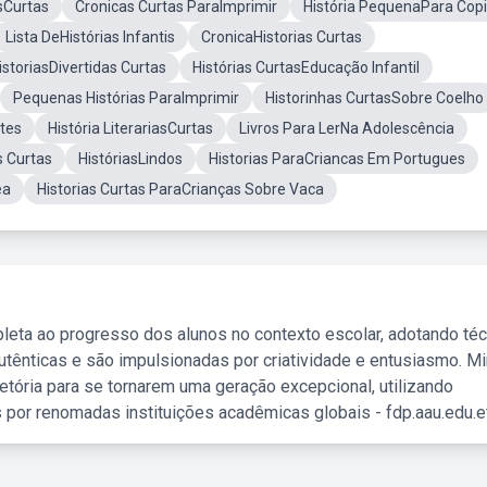
sCurtas
Cronicas Curtas ParaImprimir
História PequenaPara Copi
Lista DeHistórias Infantis
CronicaHistorias Curtas
istoriasDivertidas Curtas
Histórias CurtasEducação Infantil
Pequenas Histórias ParaImprimir
Historinhas CurtasSobre Coelho
tes
História LiterariasCurtas
Livros Para LerNa Adolescência
s Curtas
HistóriasLindos
Historias ParaCriancas Em Portugues
ea
Historias Curtas ParaCrianças Sobre Vaca
leta ao progresso dos alunos no contexto escolar, adotando té
tênticas e são impulsionadas por criatividade e entusiasmo. M
etória para se tornarem uma geração excepcional, utilizando
 por renomadas instituições acadêmicas globais - fdp.aau.edu.et