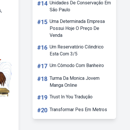
#14
Unidades De Conservação Em
São Paulo
s,
#15
Uma Determinada Empresa
Possui Hoje O Preço De
Venda
#16
Um Reservatório Cilindrico
Esta Com 3/5
#17
Um Cômodo Com Banheiro
#18
Turma Da Monica Jovem
Manga Online
#19
Trust In You Tradução
#20
Transformar Pes Em Metros