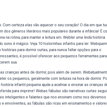
 Com certeza elas vão aquecer o seu coração! O dia em que tu
m dos gêneros literários mais populares durante a infância! É 
 na rotina, para manter a leitura em. Webler uma linda história
 do sono é mágico. Veja 10 historinhas infantis para ler: Webque
histórias para dormir curtas, para nunca faltar opções para o
eressantes, é possível oferecer aos pequenos ferramentas para
cerem sua.
 as crianças antes de dormir, pois além de serem. Webatualment
treter os pequenos, geralmente com leituras na hora de dormir. P
istória infantil pequena ajuda a acalmar e ensinar as crianças d
referida para imprimir! Webas fábulas são narrativas curtas segu
mais inteligentes e falantes que nos ensinam como nos devemos
 e envolventes, as fábulas são ricas em ensinamentos e valore