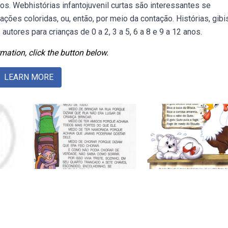
os. Webhistórias infantojuvenil curtas são interessantes se
ções coloridas, ou, então, por meio da contação. Histórias, gibi
utores para crianças de 0 a 2, 3 a 5, 6 a 8 e 9 a 12 anos.
mation, click the button below.
LEARN MORE