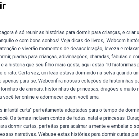
ir
agora é só reunir as histórias para dormir para crianças, e criar
ranquilo e com bons sonhos! Veja dicas de livros,. Webcom histó
ua atenção e viverão momentos de desaceleração, leveza e relax
rmir, piadas para crianças, adivinhações, charadas, fábulas e co
 é a história que seu filho mais gosta, aqui estão 10 historinhas 
 e o rato. Certa vez, um leão estava dormindo na selva quando um
o apenas para se. Webconfira nossas coleções de historinhas p
historinhas de animais, historinhas de princesas, dragões e muito 
ra você ler online e adormecer quem você ama.
infantil curta” perfeitamente adaptadas para o tempo de dormir
ocê. Os temas incluem contos de fadas, natal e princesas. Dura
ara dormir curtas, perfeitas para acalmar a mente e embalar o so
ssas narrativas. Webuse estas histórias para dormir curtas par