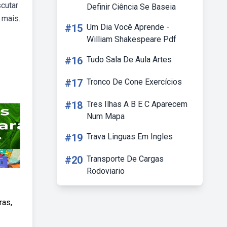
cutar
Definir Ciência Se Baseia
 mais.
#15
Um Dia Você Aprende -
William Shakespeare Pdf
#16
Tudo Sala De Aula Artes
#17
Tronco De Cone Exercícios
#18
Tres Ilhas A B E C Aparecem
Num Mapa
#19
Trava Linguas Em Ingles
#20
Transporte De Cargas
Rodoviario
ras,