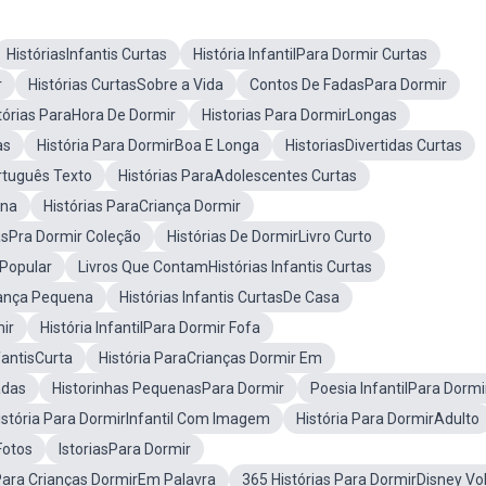
HistóriasInfantis Curtas
História InfantilPara Dormir Curtas
r
Histórias CurtasSobre a Vida
Contos De FadasPara Dormir
tórias ParaHora De Dormir
Historias Para DormirLongas
as
História Para DormirBoa E Longa
HistoriasDivertidas Curtas
rtuguês Texto
Histórias ParaAdolescentes Curtas
ina
Histórias ParaCriança Dormir
asPra Dormir Coleção
Histórias De DormirLivro Curto
aPopular
Livros Que ContamHistórias Infantis Curtas
iança Pequena
Histórias Infantis CurtasDe Casa
ir
História InfantilPara Dormir Fofa
fantisCurta
História ParaCrianças Dormir Em
adas
Historinhas PequenasPara Dormir
Poesia InfantilPara Dormi
istória Para DormirInfantil Com Imagem
História Para DormirAdulto
Fotos
IstoriasPara Dormir
 Para Crianças DormirEm Palavra
365 Histórias Para DormirDisney Vol