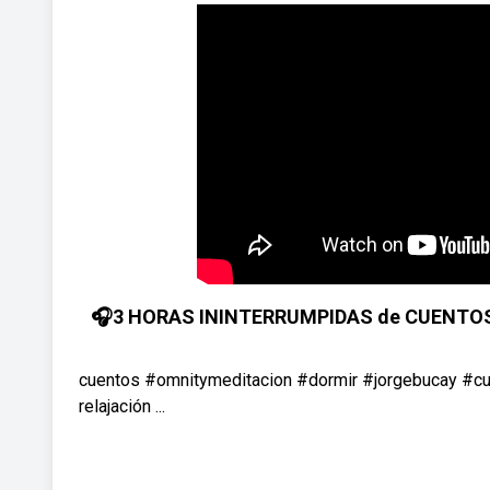
🎧3 HORAS ININTERRUMPIDAS de CUENTOS p
cuentos #omnitymeditacion #dormir #jorgebucay #cue
relajación ...