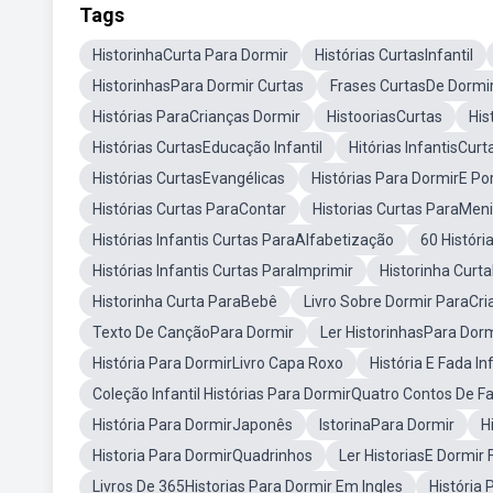
Tags
HistorinhaCurta Para Dormir
Histórias CurtasInfantil
HistorinhasPara Dormir Curtas
Frases CurtasDe Dormi
Histórias ParaCrianças Dormir
HistooriasCurtas
His
Histórias CurtasEducação Infantil
Hitórias InfantisCurt
Histórias CurtasEvangélicas
Histórias Para DormirE Po
Histórias Curtas ParaContar
Historias Curtas ParaMen
Histórias Infantis Curtas ParaAlfabetização
60 Históri
Histórias Infantis Curtas ParaImprimir
Historinha Curt
Historinha Curta ParaBebê
Livro Sobre Dormir ParaCr
Texto De CançãoPara Dormir
Ler HistorinhasPara Dorm
História Para DormirLivro Capa Roxo
História E Fada In
Coleção Infantil Histórias Para DormirQuatro Contos De F
História Para DormirJaponês
IstorinaPara Dormir
H
Historia Para DormirQuadrinhos
Ler HistoriasE Dormir 
Livros De 365Historias Para Dormir Em Ingles
História