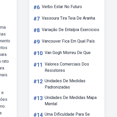
#6
Verbo Estar No Futuro
#7
Vassoura Tira Teia De Aranha
 uma
#8
Variação De Entalpia Exercicios
rias
amento
#9
Vancouver Fica Em Qual País
ntos
#10
Van Gogh Morreu De Que
para
 rato
#11
Valores Comerciais Dos
ara
Resistores
mais.
#12
Unidades De Medidas
Padronizadas
 e
#13
Unidades De Medidas Mapa
ções
Mental
no.
a
#14
Uma Dificuldade Para Se