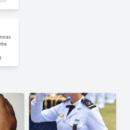
cnicas
inha
.