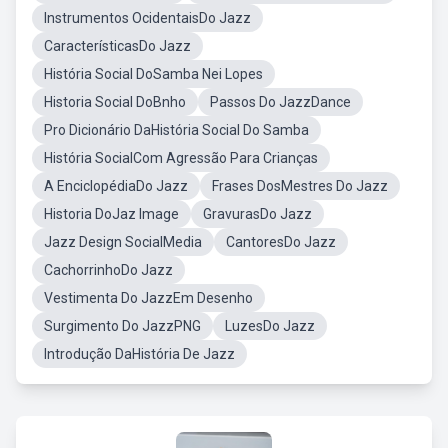
Instrumentos OcidentaisDo Jazz
CaracterísticasDo Jazz
História Social DoSamba Nei Lopes
Historia Social DoBnho
Passos Do JazzDance
Pro Dicionário DaHistória Social Do Samba
História SocialCom Agressão Para Crianças
A EnciclopédiaDo Jazz
Frases DosMestres Do Jazz
Historia DoJaz Image
GravurasDo Jazz
Jazz Design SocialMedia
CantoresDo Jazz
CachorrinhoDo Jazz
Vestimenta Do JazzEm Desenho
Surgimento Do JazzPNG
LuzesDo Jazz
Introdução DaHistória De Jazz