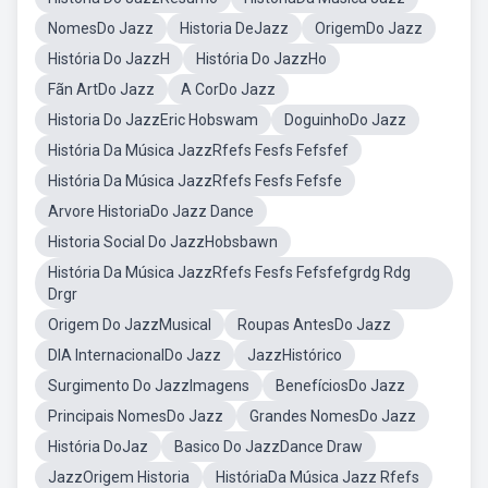
NomesDo Jazz
Historia DeJazz
OrigemDo Jazz
História Do JazzH
História Do JazzHo
Fãn ArtDo Jazz
A CorDo Jazz
Historia Do JazzEric Hobswam
DoguinhoDo Jazz
História Da Música JazzRfefs Fesfs Fefsfef
História Da Música JazzRfefs Fesfs Fefsfe
Arvore HistoriaDo Jazz Dance
Historia Social Do JazzHobsbawn
História Da Música JazzRfefs Fesfs Fefsfefgrdg Rdg
Drgr
Origem Do JazzMusical
Roupas AntesDo Jazz
DIA InternacionalDo Jazz
JazzHistórico
Surgimento Do JazzImagens
BenefíciosDo Jazz
Principais NomesDo Jazz
Grandes NomesDo Jazz
História DoJaz
Basico Do JazzDance Draw
JazzOrigem Historia
HistóriaDa Música Jazz Rfefs