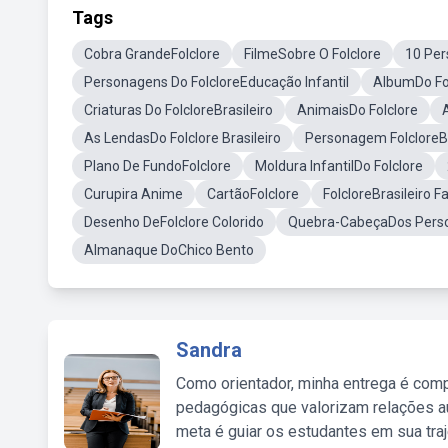
Tags
Cobra GrandeFolclore
FilmeSobre O Folclore
10 Per
Personagens Do FolcloreEducação Infantil
AlbumDo Fo
Criaturas Do FolcloreBrasileiro
AnimaisDo Folclore
A
As LendasDo Folclore Brasileiro
Personagem FolcloreBr
Plano De FundoFolclore
Moldura InfantilDo Folclore
Curupira Anime
CartãoFolclore
FolcloreBrasileiro F
Desenho DeFolclore Colorido
Quebra-CabeçaDos Perso
Almanaque DoChico Bento
Sandra
Como orientador, minha entrega é comp
pedagógicas que valorizam relações au
meta é guiar os estudantes em sua traj