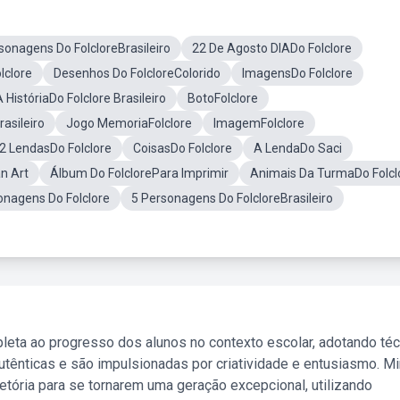
sonagens Do FolcloreBrasileiro
22 De Agosto DIADo Folclore
lclore
Desenhos Do FolcloreColorido
ImagensDo Folclore
 HistóriaDo Folclore Brasileiro
BotoFolclore
asileiro
Jogo MemoriaFolclore
ImagemFolclore
2 LendasDo Folclore
CoisasDo Folclore
A LendaDo Saci
an Art
Álbum Do FolclorePara Imprimir
Animais Da TurmaDo Folcl
nagens Do Folclore
5 Personagens Do FolcloreBrasileiro
leta ao progresso dos alunos no contexto escolar, adotando té
tênticas e são impulsionadas por criatividade e entusiasmo. M
etória para se tornarem uma geração excepcional, utilizando