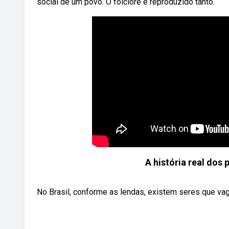
social de um povo. O folclore é reproduzido tanto.
A história real dos 
No Brasil, conforme as lendas, existem seres que vag