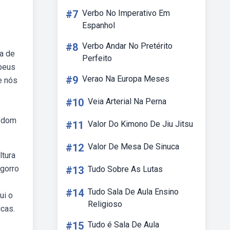
#7
Verbo No Imperativo Em
Espanhol
#8
Verbo Andar No Pretérito
a de
Perfeito
opeus
#9
Verao Na Europa Meses
e nós
#10
Veia Arterial Na Perna
o dom
#11
Valor Do Kimono De Jiu Jitsu
#12
Valor De Mesa De Sinuca
ltura
 gorro
#13
Tudo Sobre As Lutas
#14
Tudo Sala De Aula Ensino
ui o
Religioso
icas.
#15
Tudo é Sala De Aula