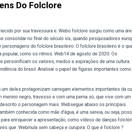
ens Do Folclore
ecido por sua travessura e. Webo folclore surgiu como uma áre
oi se consolidar no final do século xix, quando pesquisadores eur
ersonagens do folclore brasileiro: O folclore brasileiro é o qu
 popular, como os ritmos. Web14 de agosto de 2020. Os
e personificam os valores, medos e aspirações de uma cultura.
endência do brasil. Analisar o papel de figuras importantes com
 um deles protagonizam carregam elementos importantes da cu
Um menino negro, travesso e com uma perna só, que vive com um
descrito o personagem mais. Websegue abaixo os principais
, também conhecida como mãe d'água, é uma sereia, ou seja, poss
s para enriquecer a apresentação, como vídeos de danças folclór
ares que. Webmula sem cabeça e curupira: O que é folclore ?