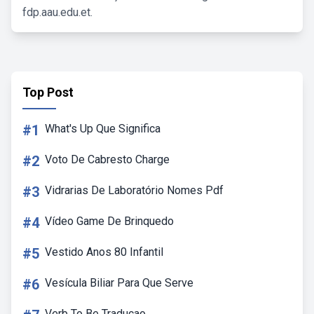
fdp.aau.edu.et.
Top Post
#1
What's Up Que Significa
#2
Voto De Cabresto Charge
#3
Vidrarias De Laboratório Nomes Pdf
#4
Vídeo Game De Brinquedo
#5
Vestido Anos 80 Infantil
#6
Vesícula Biliar Para Que Serve
Verb To Be Traducao