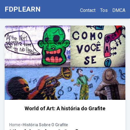
FDPLEARN
Contact
Tos
DMCA
World of Art: A história do Grafite
Home
>
História Sobre O Grafite