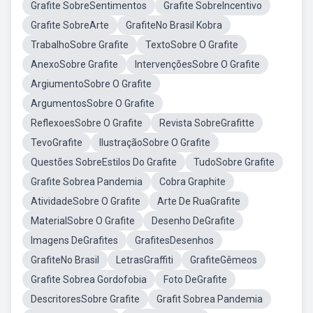
Grafite SobreSentimentos
Grafite SobreIncentivo
Grafite SobreArte
GrafiteNo Brasil Kobra
TrabalhoSobre Grafite
TextoSobre O Grafite
AnexoSobre Grafite
IntervençõesSobre O Grafite
ArgiumentoSobre O Grafite
ArgumentosSobre O Grafite
ReflexoesSobre O Grafite
Revista SobreGrafitte
TevoGrafite
IlustraçãoSobre O Grafite
Questões SobreEstilos Do Grafite
TudoSobre Grafite
Grafite Sobrea Pandemia
Cobra Graphite
AtividadeSobre O Grafite
Arte De RuaGrafite
MaterialSobre O Grafite
Desenho DeGrafite
Imagens DeGrafites
GrafitesDesenhos
GrafiteNo Brasil
LetrasGraffiti
GrafiteGêmeos
Grafite Sobrea Gordofobia
Foto DeGrafite
DescritoresSobre Grafite
Grafit Sobrea Pandemia