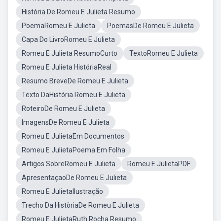
História De Romeu E Julieta Resumo
PoemaRomeu E Julieta
PoemasDe Romeu E Julieta
Capa Do LivroRomeu E Julieta
Romeu E Julieta ResumoCurto
TextoRomeu E Julieta
Romeu E Julieta HistóriaReal
Resumo BreveDe Romeu E Julieta
Texto DaHistória Romeu E Julieta
RoteiroDe Romeu E Julieta
ImagensDe Romeu E Julieta
Romeu E JulietaEm Documentos
Romeu E JulietaPoema Em Folha
Artigos SobreRomeu E Julieta
Romeu E JulietaPDF
ApresentaçaoDe Romeu E Julieta
Romeu E JulietaIlustração
Trecho Da HistòriaDe Romeu E Julieta
Romeu E JulietaRuth Rocha Resumo