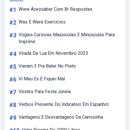
#1
Www Acessaber Com Br Respostas
#2
Was E Were Exercicios
#3
Vogais Cursivas Maiúsculas E Minúsculas Para
Imprimir
#4
Virada De Lua Em Novembro 2023
#5
Vieram 3 Pra Bater No Preto
#6
Vi Meu Ex E Fiquei Mal
#7
Vestes Para Festa Junina
#8
Verbos Presente Do Indicativo Em Espanhol
#9
Vantagens E Desvantagens Da Camisinha
Valor Piscina De 1000 Litros