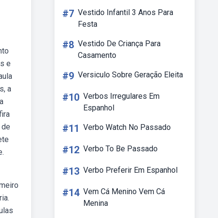
#7
Vestido Infantil 3 Anos Para
Festa
#8
Vestido De Criança Para
nto
Casamento
s e
#9
Versiculo Sobre Geração Eleita
aula
s, a
#10
Verbos Irregulares Em
 a
Espanhol
ira
 de
#11
Verbo Watch No Passado
ete
#12
Verbo To Be Passado
e.
#13
Verbo Preferir Em Espanhol
imeiro
#14
Vem Cá Menino Vem Cá
ia.
Menina
ulas