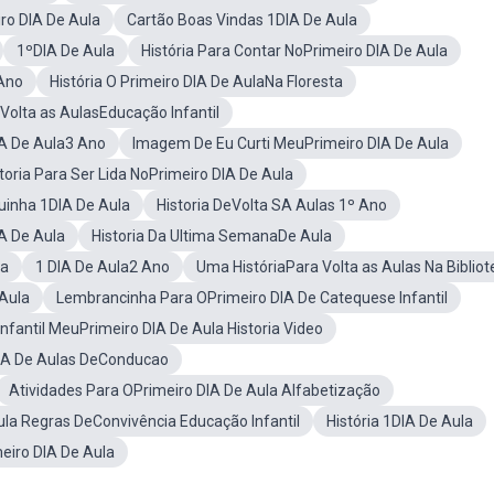
ro DIA De Aula
Cartão Boas Vindas 1DIA De Aula
1ºDIA De Aula
História Para Contar NoPrimeiro DIA De Aula
 Ano
História O Primeiro DIA De AulaNa Floresta
 Volta as AulasEducação Infantil
IA De Aula3 Ano
Imagem De Eu Curti MeuPrimeiro DIA De Aula
toria Para Ser Lida NoPrimeiro DIA De Aula
uinha 1DIA De Aula
Historia DeVolta SA Aulas 1º Ano
A De Aula
Historia Da Ultima SemanaDe Aula
la
1 DIA De Aula2 Ano
Uma HistóriaPara Volta as Aulas Na Bibliot
 Aula
Lembrancinha Para OPrimeiro DIA De Catequese Infantil
nfantil MeuPrimeiro DIA De Aula Historia Video
IA De Aulas DeConducao
Atividades Para OPrimeiro DIA De Aula Alfabetização
ula Regras DeConvivência Educação Infantil
História 1DIA De Aula
eiro DIA De Aula