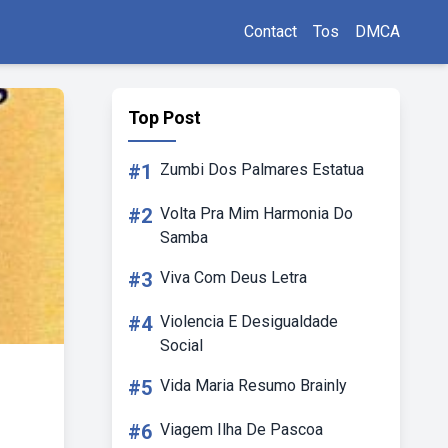
Contact
Tos
DMCA
Top Post
#1
Zumbi Dos Palmares Estatua
#2
Volta Pra Mim Harmonia Do
Samba
#3
Viva Com Deus Letra
#4
Violencia E Desigualdade
Social
#5
Vida Maria Resumo Brainly
#6
Viagem Ilha De Pascoa