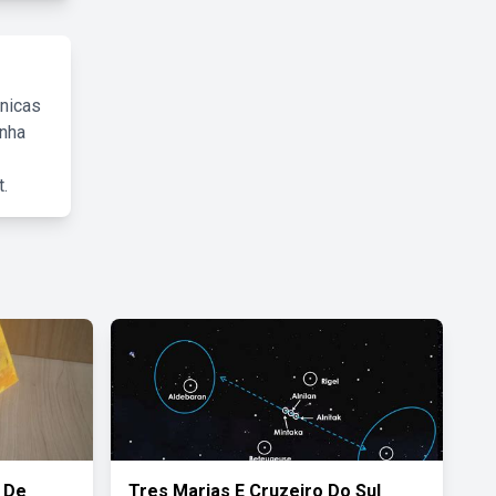
cnicas
inha
.
 De
Tres Marias E Cruzeiro Do Sul