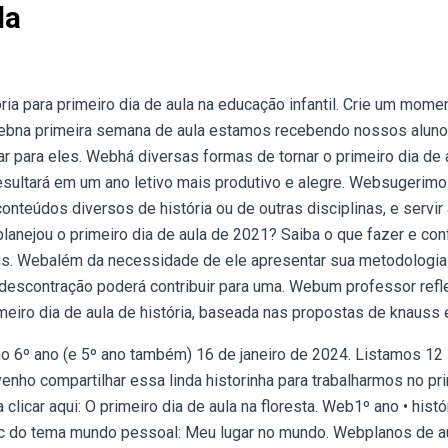
la
a para primeiro dia de aula na educação infantil. Crie um mome
Webna primeira semana de aula estamos recebendo nossos aluno
r para eles. Webhá diversas formas de tornar o primeiro dia de 
esultará em um ano letivo mais produtivo e alegre. Websugerimo
onteúdos diversos de história ou de outras disciplinas, e servir
anejou o primeiro dia de aula de 2021? Saiba o que fazer e conf
eis. Webalém da necessidade de ele apresentar sua metodologia
descontração poderá contribuir para uma. Webum professor refl
meiro dia de aula de história, baseada nas propostas de knauss 
o 6º ano (e 5º ano também) 16 de janeiro de 2024. Listamos 12
nho compartilhar essa linda historinha para trabalharmos no pr
clicar aqui: O primeiro dia de aula na floresta. Web1º ano • histór
bncc do tema mundo pessoal: Meu lugar no mundo. Webplanos de a