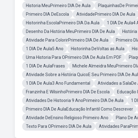
Historia MeuPrimeiro DIA De Aula
PlaquinhasDe Primei
Primeiro DIA DeEscola
AtividadePrimeiro DIA De Aula
Historinha EscolaPrimeiro DIA Da Aula
1 DIA De Aula4
Desenho Da História MeuPrimeiro DIA De Aula
História
Atividade Para ColorirPrimeiro DIA De Aula
Primeiro D
1 DIA De Aula5 Ano
Historinha DeVoltas as Aula
His
Uma Historia Para OPrimeiro DIA De Aula Em PDF
Plaq
1 DIA De AulaFrases
Michele Almeidra MeuPrimeiro DI
Atividade Sobre a História QuicoE Seu Primeiro DIA De Au
1 DIA De Aula3 Ano Fundamental
Atividades a SalaDe
Franzinha E WilsinhoPrimeiro DIA De Escola
Educação I
Atividades De Histooria 9 AnoPrimeiro DIA De Aula
1 D
Primeiro DIA De AulaEducação Infantil Como Descrever
Atividade DeEnsino Religioso Primeiro Ano
Plano De A
Texto Para OPrimeiro DIA De Aula
Atividades ParaPrim