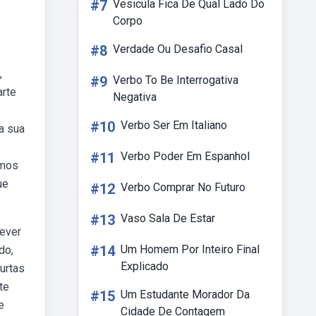
#7
Vesicula Fica De Qual Lado Do
Corpo
#8
Verdade Ou Desafio Casal
,
#9
Verbo To Be Interrogativa
arte
Negativa
#10
Verbo Ser Em Italiano
a sua
#11
Verbo Poder Em Espanhol
emos
ue
#12
Verbo Comprar No Futuro
#13
Vaso Sala De Estar
rever
#14
Um Homem Por Inteiro Final
do,
Explicado
urtas
te
#15
Um Estudante Morador Da
e
Cidade De Contagem