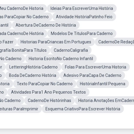
eu CadernoDe Historia
Ideias Para EscreverUma História
ias ParaCopiar No Caderno
Atividade HistóriaPatinho Feio
antil
Abertura DeCaderno De História
ada CadernoDe História
Modelos De TitulosPara Caderno
o Fazer
Historias ParaCriancas Em Portugues
CadernoDe Redaç
grafía BonitaPara Títulos
CadernoCaligrafia
r No Caderno
Historia EscritoNo Caderno Infantil
er
LetteringHistória Caderno
Folas Para EscreverUma Historia
o
Boda DeCaderno História
Adesivo ParaCapa De Caderno
toria
Texto ParaCopiar No Caderno
HistóriaInfantil Pequena
no
Atividades Para1 Ano Pequenos Textos
No Caderno
CadernoDe Histórinhas
Historia Anotações EmCader
eituras ParaImprimir
Esquema CriativoPara Escrever História