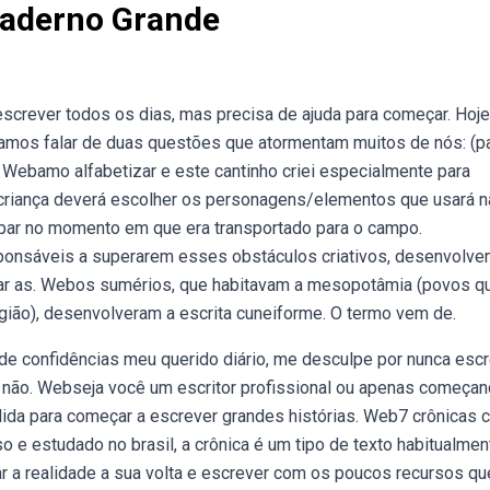
Caderno Grande
escrever todos os dias, mas precisa de ajuda para começar. Hoje
 vamos falar de duas questões que atormentam muitos de nós: (p
; Webamo alfabetizar e este cantinho criei especialmente para
 criança deverá escolher os personagens/elementos que usará n
apar no momento em que era transportado para o campo.
sponsáveis a superarem esses obstáculos criativos, desenvolv
dar as. Webos sumérios, que habitavam a mesopotâmia (povos q
gião), desenvolveram a escrita cuneiforme. O termo vem de.
 confidências meu querido diário, me desculpe por nunca esc
 não. Webseja você um escritor profissional ou apenas começan
ólida para começar a escrever grandes histórias. Web7 crônicas c
so e estudado no brasil, a crônica é um tipo de texto habitualmen
r a realidade a sua volta e escrever com os poucos recursos qu