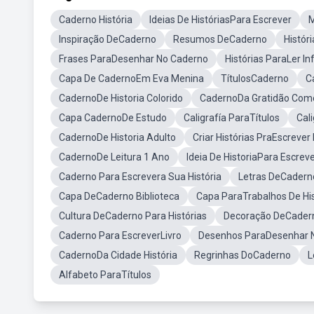
Caderno História
Ideias De HistóriasPara Escrever
M
Inspiração DeCaderno
Resumos DeCaderno
Histór
Frases ParaDesenhar No Caderno
Histórias ParaLer Inf
Capa De CadernoEm Eva Menina
TítulosCaderno
C
CadernoDe Historia Colorido
CadernoDa Gratidão Com
Capa CadernoDe Estudo
Caligrafía ParaTítulos
Cali
CadernoDe Historia Adulto
Criar Histórias PraEscreve
CadernoDe Leitura 1 Ano
Ideia De HistoriaPara Escrev
Caderno Para Escrevera Sua História
Letras DeCadern
Capa DeCaderno Biblioteca
Capa ParaTrabalhos De His
Cultura DeCaderno Para Histórias
Decoração DeCader
Caderno Para EscreverLivro
Desenhos ParaDesenhar 
CadernoDa Cidade História
Regrinhas DoCaderno
L
Alfabeto ParaTítulos