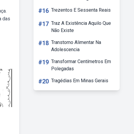
#16
Trezentos E Sessenta Reais
nça.
a das
#17
Traz A Existência Aquilo Que
Não Existe
#18
Transtorno Alimentar Na
Adolescencia
#19
Transformar Centímetros Em
Polegadas
#20
Tragédias Em Minas Gerais