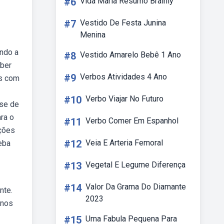
#6
Vida Maria Resumo Brainly
#7
Vestido De Festa Junina
Menina
indo a
#8
Vestido Amarelo Bebê 1 Ano
aber
#9
Verbos Atividades 4 Ano
os com
#10
Verbo Viajar No Futuro
ise de
ra o
#11
Verbo Comer Em Espanhol
ações
#12
Veia E Arteria Femoral
eba
#13
Vegetal E Legume Diferença
#14
Valor Da Grama Do Diamante
nte.
2023
unos
#15
Uma Fabula Pequena Para