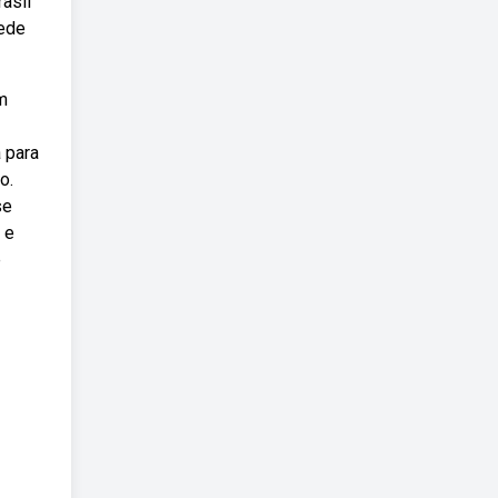
rasil
sede
m
 para
o.
se
 e
e