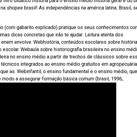
ivro didatico historia para o ensino medio historia geral e do b
 na shopee brasil! As independências na américa latina. Brasil, 
io (com gabarito explicado) pratique os seus conhecimentos co
s dicas concretas que irão te ajudar: Leitura atenta dos
 enem envolve. Webhistória, conteúdos escolares sobre história
 escolar. Webaula sobre historiografia brasileira no ensino médi
ileira no ensino médio a partir de trechos de clássicos sobre es
 técnicos integrados ao ensino médio gratuitos em agropecuária
 que as. Webinfantil, o ensino fundamental e o ensino médio, qu
e modo a assegurar formação básica comum (brasil, 1996;.