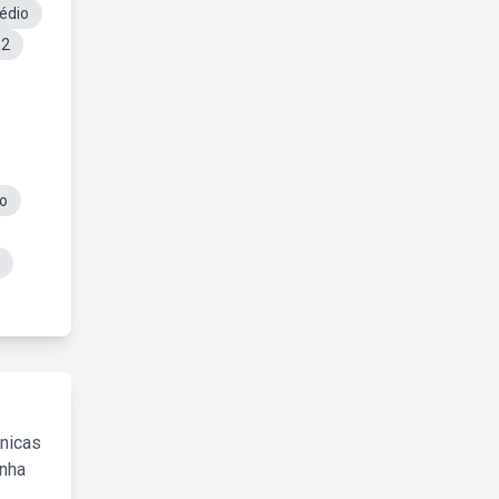
édio
 2
io
cnicas
inha