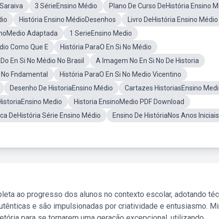
 Saraiva
3 SérieEnsino Médio
Plano De Curso DeHistória Ensino M
dio
História Ensino MédioDesenhos
Livro DeHistória Ensino Médio
sinoMedio Adaptada
1 SerieEnsino Medio
edio Como Que E
História ParaO En Si No Médio
aDo En Si No Médio No Brasil
A Imagem No En Si No De Historia
Si No Fndamental
História ParaO En Si No Medio Vicentino
Desenho De HistoriaEnsino Médio
Cartazes HistoriasEnsino Med
HistoriaEnsino Medio
Historia EnsinoMedio PDF Download
ca DeHistória Série Ensino Médio
Ensino De HistóriaNos Anos Iniciais
leta ao progresso dos alunos no contexto escolar, adotando té
tênticas e são impulsionadas por criatividade e entusiasmo. M
etória para se tornarem uma geração excepcional, utilizando