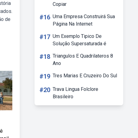
tória
Copiar
cados.
#16
Uma Empresa Construirá Sua
ão de
Página Na Internet
#17
Um Exemplo Tipico De
Solução Supersaturada é
#18
Triangulos E Quadrilateros 8
Ano
#19
Tres Marias E Cruzeiro Do Sul
#20
Trava Lingua Folclore
Brasileiro
cê