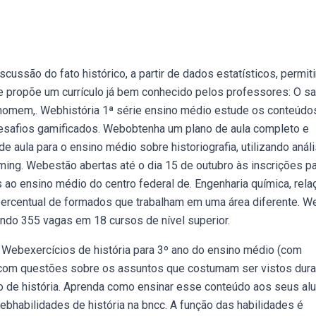
cussão do fato histórico, a partir de dados estatísticos, permit
se propõe um currículo já bem conhecido pelos professores: O s
o homem,. Webhistória 1ª série ensino médio estude os conteúd
e desafios gamificados. Webobtenha um plano de aula completo e
e aula para o ensino médio sobre historiografia, utilizando anál
rming. Webestão abertas até o dia 15 de outubro às inscrições pa
 ao ensino médio do centro federal de. Engenharia química, rel
 percentual de formados que trabalham em uma área diferente. W
ando 355 vagas em 18 cursos de nível superior.
. Webexercícios de história para 3º ano do ensino médio (com
 com questões sobre os assuntos que costumam ser vistos dura
o de história. Aprenda como ensinar esse conteúdo aos seus al
ebhabilidades de história na bncc. A função das habilidades é