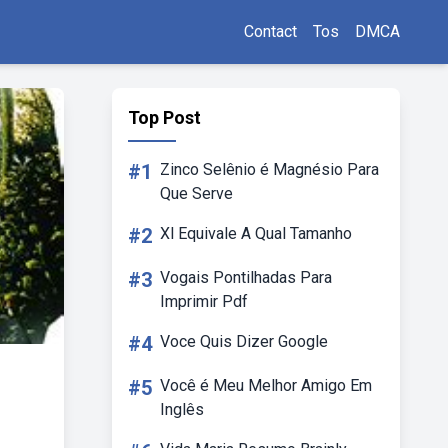
Contact
Tos
DMCA
Top Post
#1
Zinco Selênio é Magnésio Para
Que Serve
#2
Xl Equivale A Qual Tamanho
#3
Vogais Pontilhadas Para
Imprimir Pdf
#4
Voce Quis Dizer Google
#5
Você é Meu Melhor Amigo Em
Inglês