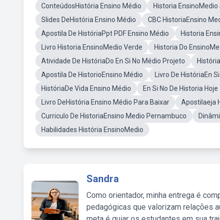
ConteúdosHistória Ensino Médio
Historia EnsinoMedio
Slides DeHistória Ensino Médio
CBC HistoriaEnsino Me
Apostila De HistóriaPpt PDF Ensino Médio
Historia En
Livro Historia EnsinoMedio Verde
Historia Do EnsinoM
Atividade De HistóriaDo En Si No Médio Projeto
Históri
Apostila De HistorioEnsino Médio
Livro De HistóriaEn 
HistóriaDe Vida Ensino Médio
En Si No De Historia Hoje
Livro DeHistória Ensino Médio Para Baixar
Apostilaeja 
Curriculo De HistoriaEnsino Medio Pernambuco
Dinâmi
Habilidades História EnsinoMedio
Sandra
Como orientador, minha entrega é comp
pedagógicas que valorizam relações au
meta é guiar os estudantes em sua traj