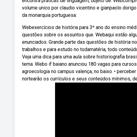
encontra práticas de linguagem, objeto de. Webcompre l
volume unico por claudio vicentino e gianpaolo dorigo
da monarquia portuguesa:
Webexercícios de história para 3º ano do ensino méd
questões sobre os assuntos que. Webaqui estão alguma
enunciados. Grande parte das questões de história no
trabalhos e para estudo no todamatéria, todo conteúdo
Veja uma dica para uma aula sobre historiografia bras
tema. Webo if baiano anunciou 180 vagas para cursos
agroecologia no campus valença, no baixo. • perceber
nortearão os currículos e seus conteúdos mínimos, d