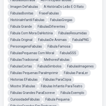
FábulasIlustrada
As PrincipaisFábulas
Imagen DeFabulas
A HistóriaDo Leão E O Rato
FábulasBonitas
FraseFabulas
HistóriaInfantil Fabulas
FabulasGregas
Fábula Grande
FábulasDiferentes
Fábula Com Mora DaHistória
FábulasResumidas
Fábula Original
FabulasDe Animais
FabulaPNG
PersonagensFabulas
Fábula Famosa
FábulasPequenas Com Moral
FabulaSSS
FábulasTradicional
MelhoresFabulas
FabulasCortas
FabulaSimbolos
FabulasImagenes
Fábulas Pequenas ParaImprimir
Fábulas ParaLer
Historias EFabulas
Fábulas ParaCópia
Mostre 3Fabulas
Fábulas Infantis ParaTeatro
Fábulas Grandes ParaEscreve
Fábula Exemplo
CuriosidadeFábulas
Fábula Pequena